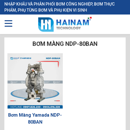
NHẬP KHẨU VÀ PHÂN PHỐI BƠM CÔNG NGHIỆP, BƠM THỰC
PHẨM, PHỤ TÙNG BƠM VÀ PHỤ KIỆN VI SINH
BƠM MÀNG NDP-80BAN
Bơm Màng Yamada NDP-
80BAN