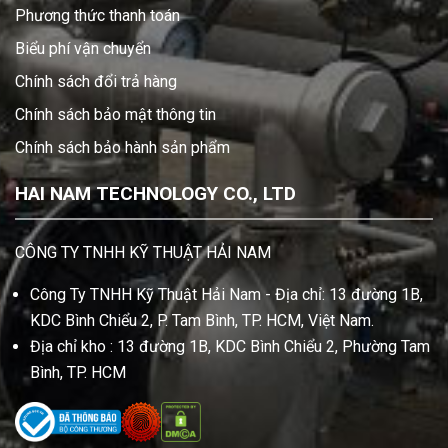
Phương thức thanh toán
Biểu phí vận chuyển
Chính sách đổi trả hàng
Chính sách bảo mật thông tin
Chính sách bảo hành sản phẩm
HAI NAM TECHNOLOGY CO., LTD
CÔNG TY TNHH KỸ THUẬT HẢI NAM
Công Ty TNHH Kỹ Thuật Hải Nam - Địa chỉ: 13 đường 1B,
KDC Bình Chiểu 2, P. Tam Bình, TP. HCM, Việt Nam.
Địa chỉ kho : 13 đường 1B, KDC Bình Chiểu 2, Phường Tam
Bình, TP. HCM