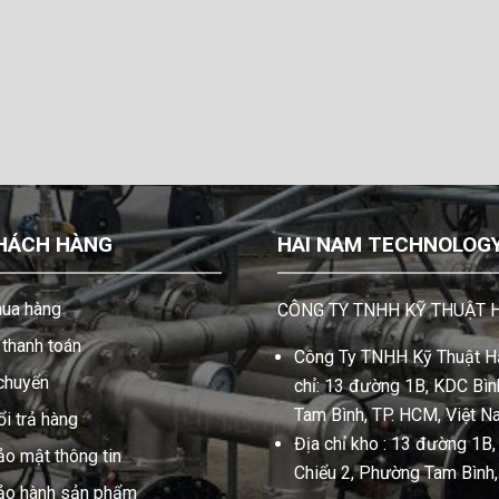
HÁCH HÀNG
HAI NAM TECHNOLOGY 
ua hàng
CÔNG TY TNHH KỸ THUẬT 
thanh toán
Công Ty TNHH Kỹ Thuật Hả
 chuyển
chỉ: 13 đường 1B, KDC Bình
Tam Bình, TP. HCM, Việt N
i trả hàng
Địa chỉ kho : 13 đường 1B
ảo mật thông tin
Chiểu 2, Phường Tam Bình
bảo hành sản phẩm