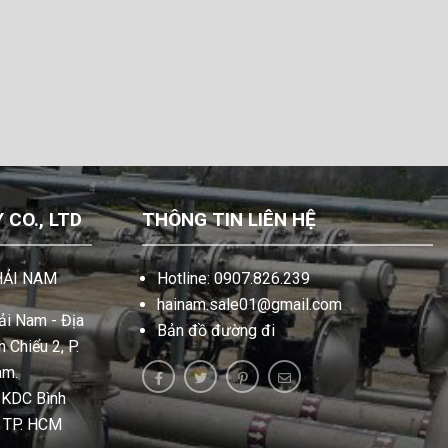
CO., LTD
THÔNG TIN LIÊN HỆ
HẢI NAM
Hotline: 0907.826.239
hainam.sale01@gmail.com
i Nam - Địa
Bản đồ đường đi
 Chiểu 2, P.
am.
, KDC Bình
, TP. HCM