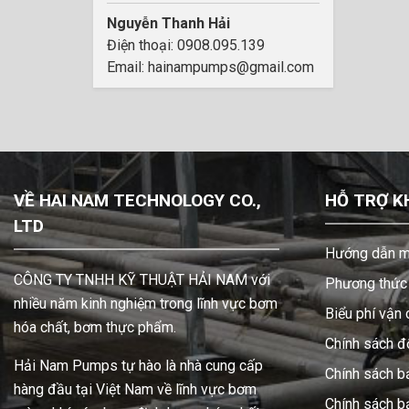
Nguyễn Thanh Hải
Điện thoại: 0908.095.139
Email: hainampumps@gmail.com
VỀ HAI NAM TECHNOLOGY CO.,
HỖ TRỢ K
LTD
Hướng dẫn m
CÔNG TY TNHH KỸ THUẬT HẢI NAM với
Phương thức 
nhiều năm kinh nghiệm trong lĩnh vực bơm
Biểu phí vận
hóa chất, bơm thực phẩm.
Chính sách đổ
Hải Nam Pumps tự hào là nhà cung cấp
Chính sách b
hàng đầu tại Việt Nam về lĩnh vực bơm
Chính sách 