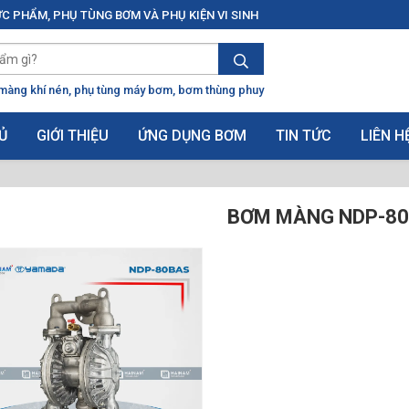
C PHẨM, PHỤ TÙNG BƠM VÀ PHỤ KIỆN VI SINH
màng khí nén
phụ tùng máy bơm
bơm thùng phuy
Ủ
GIỚI THIỆU
ỨNG DỤNG BƠM
TIN TỨC
LIÊN H
BƠM MÀNG NDP-8