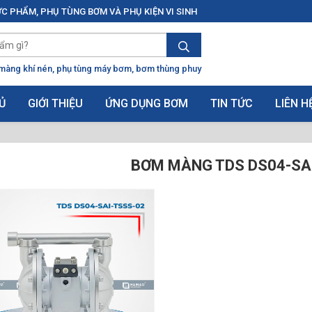
C PHẨM, PHỤ TÙNG BƠM VÀ PHỤ KIỆN VI SINH
màng khí nén
phụ tùng máy bơm
bơm thùng phuy
Ủ
GIỚI THIỆU
ỨNG DỤNG BƠM
TIN TỨC
LIÊN H
BƠM MÀNG TDS DS04-SA