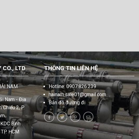
CO., LTD
THÔNG TIN LIÊN HỆ
HẢI NAM
Hotline: 0907.826.239
hainam.sale01@gmail.com
i Nam - Địa
Bản đồ đường đi
 Chiểu 2, P.
am.
, KDC Bình
, TP. HCM