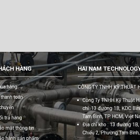
HÁCH HÀNG
HAI NAM TECHNOLOGY 
ua hàng
CÔNG TY TNHH KỸ THUẬT 
thanh toán
Công Ty TNHH Kỹ Thuật Hả
 chuyển
chỉ: 13 đường 1B, KDC Bình
Tam Bình, TP. HCM, Việt N
i trả hàng
Địa chỉ kho : 13 đường 1B
ảo mật thông tin
Chiểu 2, Phường Tam Bình
bảo hành sản phẩm