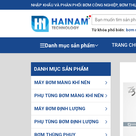
NHẬP KHẨU VÀ PHÂN PHỐI BƠM CÔNG NGHIỆP, BƠM THỰ
Từ khóa phổ biến:
bơm 
Danh mục sản phẩm
TRANG CH
DANH MỤC SẢN PHẨM
MÁY BƠM MÀNG KHÍ NÉN
PHỤ TÙNG BƠM MÀNG KHÍ NÉN
MÁY BƠM ĐỊNH LƯỢNG
PHỤ TÙNG BƠM ĐỊNH LƯỢNG
BƠM THÙNG PHUY