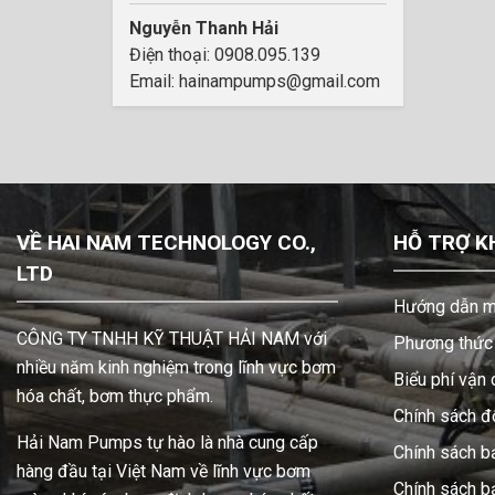
Nguyễn Thanh Hải
Điện thoại: 0908.095.139
Email: hainampumps@gmail.com
VỀ HAI NAM TECHNOLOGY CO.,
HỖ TRỢ K
LTD
Hướng dẫn m
CÔNG TY TNHH KỸ THUẬT HẢI NAM với
Phương thức 
nhiều năm kinh nghiệm trong lĩnh vực bơm
Biểu phí vận
hóa chất, bơm thực phẩm.
Chính sách đổ
Hải Nam Pumps tự hào là nhà cung cấp
Chính sách b
hàng đầu tại Việt Nam về lĩnh vực bơm
Chính sách 