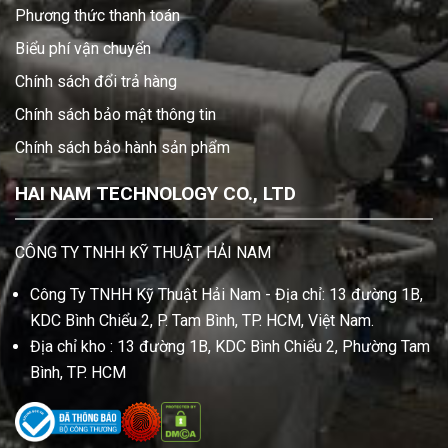
Phương thức thanh toán
Biểu phí vận chuyển
Chính sách đổi trả hàng
Chính sách bảo mật thông tin
Chính sách bảo hành sản phẩm
HAI NAM TECHNOLOGY CO., LTD
CÔNG TY TNHH KỸ THUẬT HẢI NAM
Công Ty TNHH Kỹ Thuật Hải Nam - Địa chỉ: 13 đường 1B,
KDC Bình Chiểu 2, P. Tam Bình, TP. HCM, Việt Nam.
Địa chỉ kho : 13 đường 1B, KDC Bình Chiểu 2, Phường Tam
Bình, TP. HCM