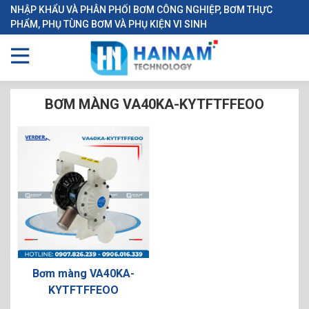
NHẬP KHẨU VÀ PHÂN PHỐI BƠM CÔNG NGHIỆP, BƠM THỰC
PHẨM, PHỤ TÙNG BƠM VÀ PHỤ KIỆN VI SINH
BƠM MÀNG VA40KA-KYTFTFFEOO
Bơm màng VA40KA-
KYTFTFFEOO