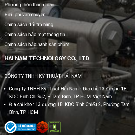
Phương thức thanh toán
Biểu phí vận chuyển
Chính sách đổi trả hàng
Chính sách bảo mật thông tin
Chính sách bảo hành sản phẩm
HAI NAM TECHNOLOGY CO., LTD
CÔNG TY TNHH KỸ THUẬT HẢI NAM
Công Ty TNHH Kỹ Thuật Hải Nam - Địa chỉ: 13 đường 1B,
KDC Bình Chiểu 2, P. Tam Bình, TP. HCM, Việt Nam.
Địa chỉ kho : 13 đường 1B, KDC Bình Chiểu 2, Phường Tam
Bình, TP. HCM