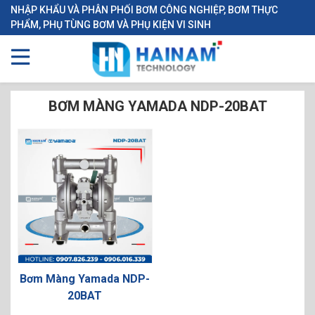
NHẬP KHẨU VÀ PHÂN PHỐI BƠM CÔNG NGHIỆP, BƠM THỰC
PHẨM, PHỤ TÙNG BƠM VÀ PHỤ KIỆN VI SINH
BƠM MÀNG YAMADA NDP-20BAT
Bơm Màng Yamada NDP-
20BAT