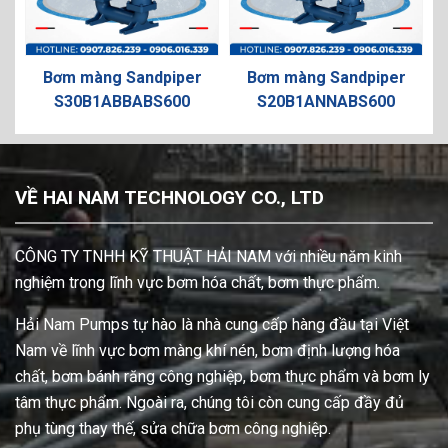
Bơm màng Sandpiper
Bơm màng Sandpiper
Bơ
S30B1ABBABS600
S20B1ANNABS600
VỀ HAI NAM TECHNOLOGY CO., LTD
CÔNG TY TNHH KỸ THUẬT HẢI NAM với nhiều năm kinh
nghiệm trong lĩnh vực bơm hóa chất, bơm thực phẩm.
Hải Nam Pumps tự hào là nhà cung cấp hàng đầu tại Việt
Nam về lĩnh vực bơm màng khí nén, bơm định lượng hóa
chất, bơm bánh răng công nghiệp, bơm thực phẩm và bơm ly
tâm thực phẩm. Ngoài ra, chúng tôi còn cung cấp đầy đủ
phụ tùng thay thế, sửa chữa bơm công nghiệp.