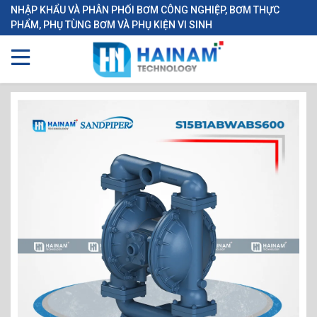
NHẬP KHẨU VÀ PHÂN PHỐI BƠM CÔNG NGHIỆP, BƠM THỰC
PHẨM, PHỤ TÙNG BƠM VÀ PHỤ KIỆN VI SINH