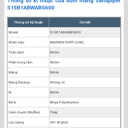
Thông số kĩ thuật của bơm màng Sandpiper
S15B1ABWABS600
Thông số kỹ thuật
Chi tiết
Model
S15B1ABWABS600
Nhãn hiệu
WARREN RUPP (USA)
Thân bơm
Nhôm
Phần trung tâm
Nhôm
Màng
Nitrile
Màng Backup
Không có
Bi
Nitrile
Đế bi
Nhựa Polyethylene
Giảm thanh (Muffler)
Thép
Lưu lượng
401 lít/phút