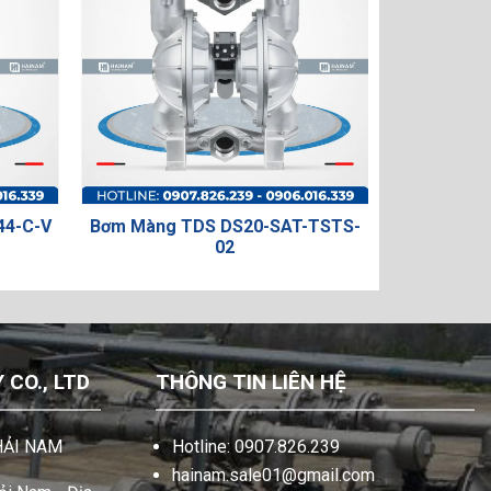
0-SAT-TSTS-
BƠM MÀNG GIÁ RẺ DYI HLD25-
Bơ
SSFF
CO., LTD
THÔNG TIN LIÊN HỆ
HẢI NAM
Hotline: 0907.826.239
hainam.sale01@gmail.com