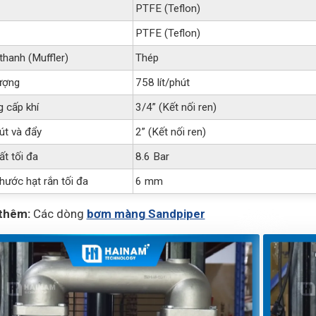
PTFE (Teflon)
PTFE (Teflon)
thanh (Muffler)
Thép
ượng
758 lít/phút
 cấp khí
3/4” (Kết nối ren)
út và đẩy
2” (Kết nối ren)
ất tối đa
8.6 Bar
hước hạt rắn tối đa
6 mm
thêm:
Các dòng
bơm màng Sandpiper