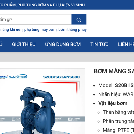
C PHẨM, PHỤ TÙNG BƠM VÀ PHỤ KIỆN VI SINH
màng khí nén
phụ tùng máy bơm
bơm thùng phuy
Ủ
GIỚI THIỆU
ỨNG DỤNG BƠM
TIN TỨC
LIÊN H
BƠM MÀNG SA
Model:
S20B1S
Nhãn hiệu: WA
Vật liệu bơm
Thân bằng vật
Phần trung t
Màng: PTFE (T