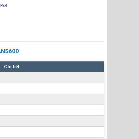
IPER
TANS600
Chi tiết