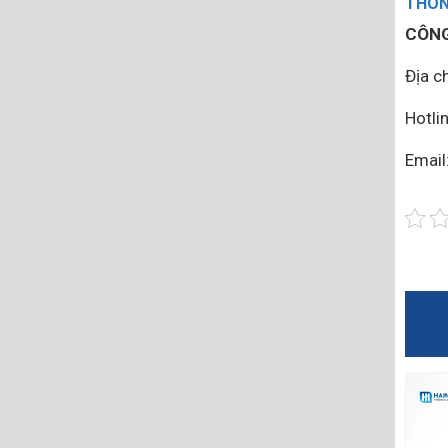
THÔNG
CÔNG
Địa ch
Hotli
Emai