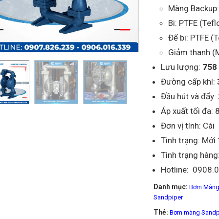
Màng Backup:
Bi: PTFE (Tefl
Đế bi: PTFE (T
Giảm thanh (M
Lưu lượng:
758 
Đường cấp khí:
Đầu hút và đẩy:
Áp xuất tối đa: 
Đơn vị tính: Cái
Tình trạng: Mớ
Tình trạng hàng
Hotline: 0908.
Danh mục:
Bơm Màng
Sandpiper
Thẻ:
Bơm màng Sandp