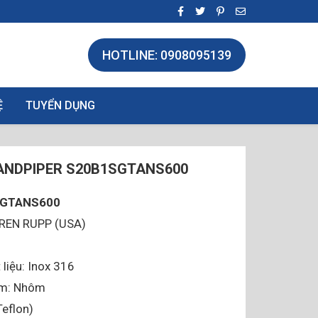
HOTLINE: 0908095139
Ệ
TUYỂN DỤNG
NDPIPER S20B1SGTANS600
GTANS600
RREN RUPP (USA)
 liệu: Inox 316
âm: Nhôm
eflon)