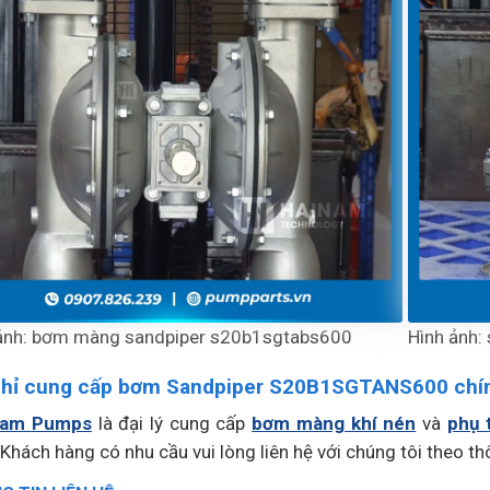
ảnh: bơm màng sandpiper s20b1sgtabs600
Hình ảnh:
chỉ cung cấp bơm Sandpiper S20B1SGTANS600 chí
Nam Pumps
là đại lý cung cấp
bơm màng khí nén
và
phụ 
Khách hàng có nhu cầu vui lòng liên hệ với chúng tôi theo th