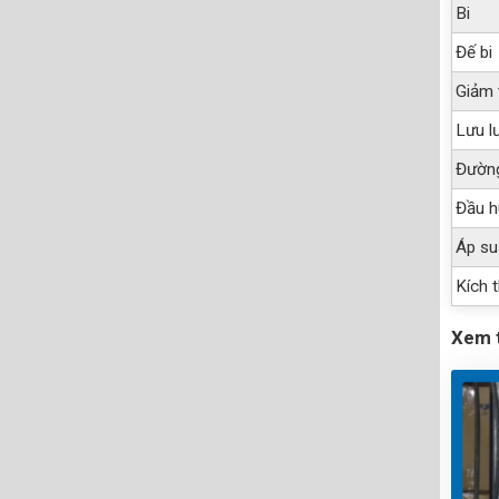
Bi
Đế bi
Giảm 
Lưu l
Đường
Đầu h
Áp su
Kích t
Xem 