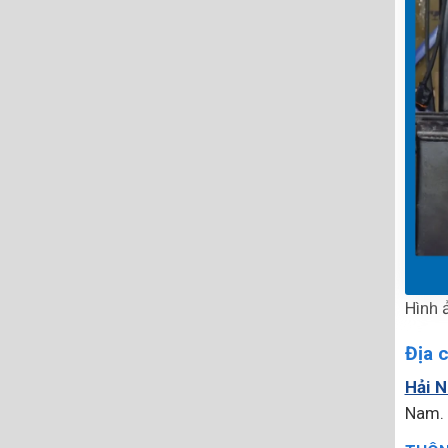
Hình 
Địa 
Hải 
Nam. 