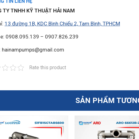
 TIN LIÊN HỆ
 TY TNHH KỸ THUẬT HẢI NAM
ỉ:
13 đường 1B, KDC Bình Chiểu 2, Tam Bình, TPHCM
ne: 0908.095.139 – 0907.826.239
l: hainampumps@gmail.com
Rate this product
SẢN PHẨM TƯƠN