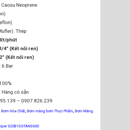
 Caosu Neoprene
on)
eflon)
ufler): Thép
lít/phút
3/4” (Kết nối ren)
2” (Kết nối ren)
8.6 Bar
i 100%
: Hàng có sẵn
095.139 – 0907.826.239
,
,
 Bơm Hóa Chất
Bơm màng bơm Thực Phẩm
Bơm Màng
iper S20B1SGTANS600