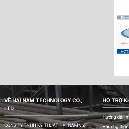
S DS14-SAT-TSTS-
Bơm Màng Sandpiper
02
S1FB1SGTABS600
VỀ HAI NAM TECHNOLOGY CO.,
HỖ TRỢ K
LTD
Hướng dẫn m
CÔNG TY TNHH KỸ THUẬT HẢI NAM với
Phương thức 