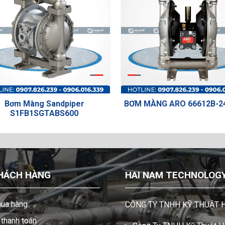
BƠM MÀNG ARO 66612B-244-C-V
Bơm Màng TDS DS2
02
HÁCH HÀNG
HAI NAM TECHNOLOGY 
ua hàng
CÔNG TY TNHH KỸ THUẬT 
thanh toán