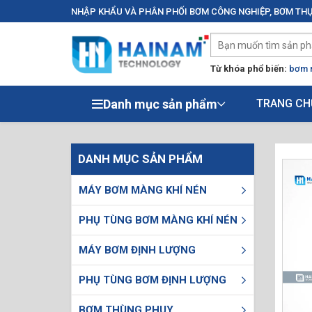
NHẬP KHẨU VÀ PHÂN PHỐI BƠM CÔNG NGHIỆP, BƠM THỰ
Từ khóa phổ biến:
bơm 
Danh mục sản phẩm
TRANG CH
DANH MỤC SẢN PHẨM
MÁY BƠM MÀNG KHÍ NÉN
PHỤ TÙNG BƠM MÀNG KHÍ NÉN
MÁY BƠM ĐỊNH LƯỢNG
PHỤ TÙNG BƠM ĐỊNH LƯỢNG
BƠM THÙNG PHUY