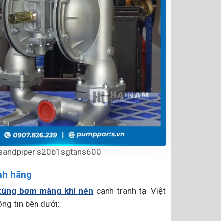
 sandpiper s20b1sgtans600
nh hãng
tùng bơm màng khí nén
cạnh tranh tại Việt
ông tin bên dưới: