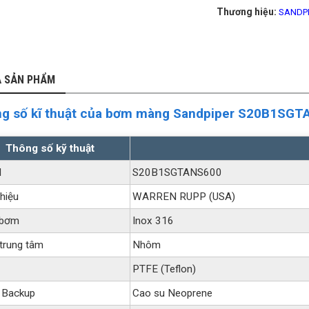
Thương hiệu:
SANDP
Ả SẢN PHẨM
g số kĩ thuật của bơm màng Sandpiper S20B1SG
Thông số kỹ thuật
l
S20B1SGTANS600
hiệu
WARREN RUPP (USA)
 bơm
Inox 316
trung tâm
Nhôm
PTFE (Teflon)
 Backup
Cao su Neoprene