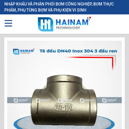
NHẬP KHẨU VÀ PHÂN PHỐI BƠM CÔNG NGHIỆP, BƠM THỰC
PHẨM, PHỤ TÙNG BƠM VÀ PHỤ KIỆN VI SINH