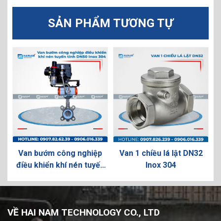
SẢN PHẨM TƯƠNG TỰ
0
Van bướm công nghiệp
Van 1 chiều lá lật DN32
điều khiển khí nén tuyến
Inox 304
tính DN50 Inox 304
VỀ HAI NAM TECHNOLOGY CO., LTD