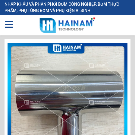
NHẬP KHẨU VÀ PHÂN PHỐI BƠM CÔNG NGHIỆP, BƠM THỰC
PHẨM, PHỤ TÙNG BƠM VÀ PHỤ KIỆN VI SINH