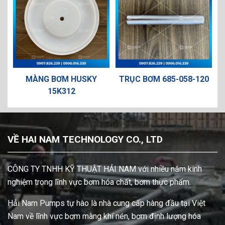
MÀNG BƠM HUSKY
TRỤC BƠM 685-058-120
VAN 
15K312
VỀ HAI NAM TECHNOLOGY CO., LTD
CÔNG TY TNHH KỸ THUẬT HẢI NAM với nhiều năm kinh
nghiệm trong lĩnh vực bơm hóa chất, bơm thực phẩm.
Hải Nam Pumps tự hào là nhà cung cấp hàng đầu tại Việt
Nam về lĩnh vực bơm màng khí nén, bơm định lượng hóa