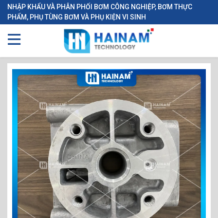
NHẬP KHẨU VÀ PHÂN PHỐI BƠM CÔNG NGHIỆP, BƠM THỰC
PHẨM, PHỤ TÙNG BƠM VÀ PHỤ KIỆN VI SINH