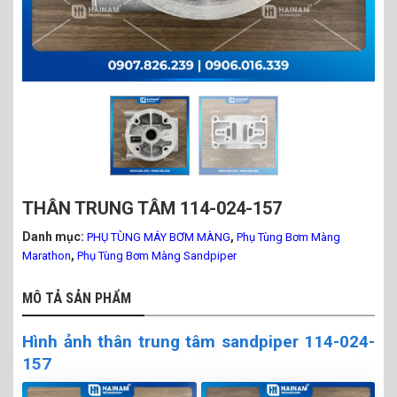
THÂN TRUNG TÂM 114-024-157
Danh mục:
,
PHỤ TÙNG MÁY BƠM MÀNG
Phụ Tùng Bơm Màng
,
Marathon
Phụ Tùng Bơm Màng Sandpiper
MÔ TẢ SẢN PHẨM
Hình ảnh thân trung tâm sandpiper 114-024-
157