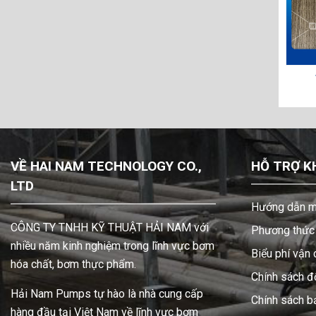
188605
VAN LÁI SANDPIPER 095-110-558
T
VỀ HAI NAM TECHNOLOGY CO.,
HỖ TRỢ K
LTD
Hướng dẫn m
CÔNG TY TNHH KỸ THUẬT HẢI NAM với
Phương thức 
nhiều năm kinh nghiệm trong lĩnh vực bơm
Biểu phí vận
hóa chất, bơm thực phẩm.
Chính sách đổ
Hải Nam Pumps tự hào là nhà cung cấp
Chính sách b
hàng đầu tại Việt Nam về lĩnh vực bơm