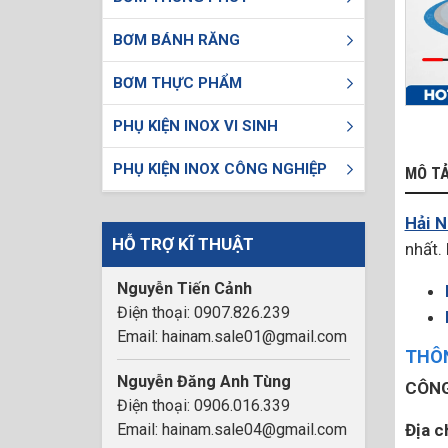
BƠM BÁNH RĂNG
BƠM THỰC PHẨM
PHỤ KIỆN INOX VI SINH
PHỤ KIỆN INOX CÔNG NGHIỆP
MÔ T
Hải 
HỖ TRỢ KĨ THUẬT
nhất.
Nguyễn Tiến Cảnh
Điện thoại: 0907.826.239
Email: hainam.sale01@gmail.com
THÔN
Nguyễn Đăng Anh Tùng
CÔNG
Điện thoại: 0906.016.339
Email: hainam.sale04@gmail.com
Địa c