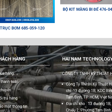
BỘ KIT MÀNG BI ĐẾ 476-042
RỤC BƠM 685-059-120
HÁCH HÀNG
HAI NAM TECHNOLOGY 
ua hàng
CÔNG TY TNHH KỸ THUẬT 
thanh toán
Công Ty TNHH Kỹ Thuật Hả
 chuyển
chỉ: 13 đường 1B, KDC Bình
Tam Bình, TP. HCM, Việt N
i trả hàng
Địa chỉ kho : 13 đường 1B
ảo mật thông tin
Chiểu 2, Phường Tam Bình