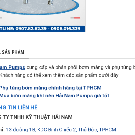
Ả SẢN PHẨM
Nam Pumps
cung cấp và phân phối bơm màng và phụ tùng b
 Khách hàng có thể xem thêm các sản phẩm dưới đây:
Phụ tùng bơm màng chính hãng tại TPHCM
Mua bơm màng khí nén Hải Nam Pumps giá tốt
G TIN LIÊN HỆ
 TY TNHH KỸ THUẬT HẢI NAM
hỉ:
13 đường 1B, KDC Bình Chiểu 2, Thủ Đức, TPHCM