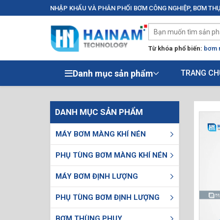
NHẬP KHẨU VÀ PHÂN PHỐI BƠM CÔNG NGHIỆP, BƠM THỰ
Từ khóa phổ biến:
bơm 
Danh mục sản phẩm
TRANG CH
DANH MỤC SẢN PHẨM
MÁY BƠM MÀNG KHÍ NÉN
PHỤ TÙNG BƠM MÀNG KHÍ NÉN
MÁY BƠM ĐỊNH LƯỢNG
PHỤ TÙNG BƠM ĐỊNH LƯỢNG
BƠM THÙNG PHUY