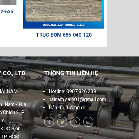
-635
TRỤC BƠM 685-040-120
VAN CHIA
CO., LTD
THÔNG TIN LIÊN HỆ
HẢI NAM
Hotline: 0907.826.239
hainam.sale01@gmail.com
i Nam - Địa
Bản đồ đường đi
 Chiểu 2, P.
am.
, KDC Bình
, TP. HCM