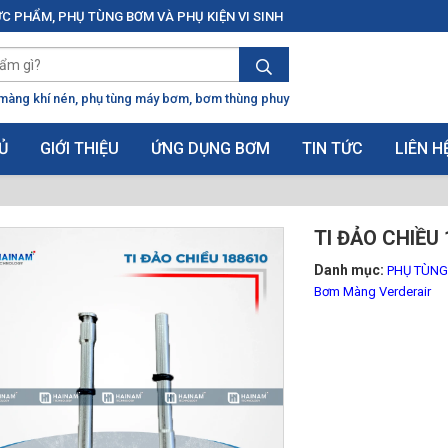
C PHẨM, PHỤ TÙNG BƠM VÀ PHỤ KIỆN VI SINH
màng khí nén
phụ tùng máy bơm
bơm thùng phuy
Ủ
GIỚI THIỆU
ỨNG DỤNG BƠM
TIN TỨC
LIÊN H
TI ĐẢO CHIỀU 
Danh mục:
PHỤ TÙN
Bơm Màng Verderair