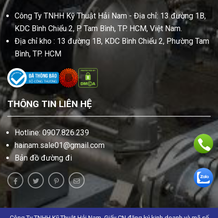
Công Ty TNHH Kỹ Thuật Hải Nam - Địa chỉ: 13 đường 1B,
KDC Bình Chiểu 2, P. Tam Bình, TP. HCM, Việt Nam.
Địa chỉ kho : 13 đường 1B, KDC Bình Chiểu 2, Phường Tam
Bình, TP. HCM
THÔNG TIN LIÊN HỆ
Hotline: 0907.826.239
hainam.sale01@gmail.com
Bản đồ đường đi
Công Ty TNHH Kỹ Thuật Hải Nam .Giấy CN đăng ký kinh doanh và mã số