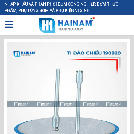
NHẬP KHẨU VÀ PHÂN PHỐI BƠM CÔNG NGHIỆP, BƠM THỰC
PHẨM, PHỤ TÙNG BƠM VÀ PHỤ KIỆN VI SINH