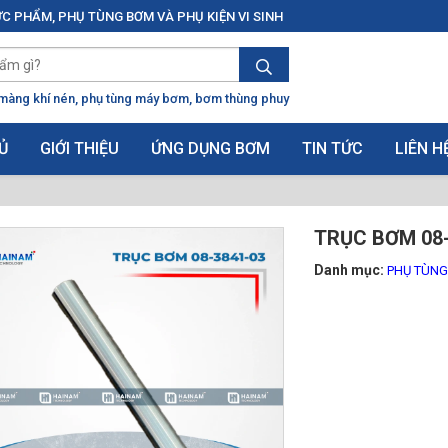
C PHẨM, PHỤ TÙNG BƠM VÀ PHỤ KIỆN VI SINH
màng khí nén
phụ tùng máy bơm
bơm thùng phuy
Ủ
GIỚI THIỆU
ỨNG DỤNG BƠM
TIN TỨC
LIÊN H
TRỤC BƠM 08-
Danh mục:
PHỤ TÙN