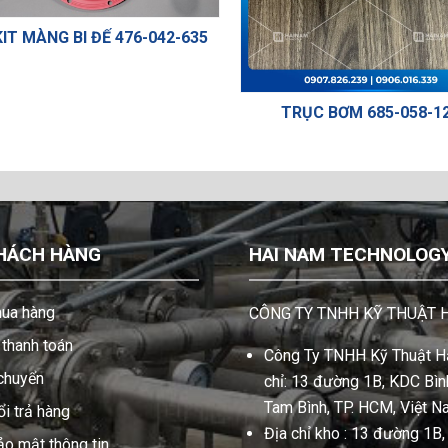
KIT MÀNG BI ĐẾ 476-042-635
TRỤC BƠM 685-058-1
HÁCH HÀNG
HAI NAM TECHNOLOGY 
ua hàng
CÔNG TY TNHH KỸ THUẬT 
thanh toán
Công Ty TNHH Kỹ Thuật Hả
 chuyển
chỉ: 13 đường 1B, KDC Bình
Tam Bình, TP. HCM, Việt N
i trả hàng
Địa chỉ kho : 13 đường 1B
ảo mật thông tin