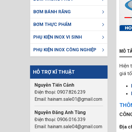
BƠM BÁNH RĂNG
BƠM THỰC PHẨM
PHỤ KIỆN INOX VI SINH
PHỤ KIỆN INOX CÔNG NGHIỆP
MÔ T
Hiện t
HỖ TRỢ KĨ THUẬT
giá t
Nguyễn Tiến Cảnh
Điện thoại: 0907.826.239
Email: hainam.sale01@gmail.com
THÔN
Nguyễn Đăng Anh Tùng
CÔNG
Điện thoại: 0906.016.339
Email: hainam.sale04@gmail.com
Địa c