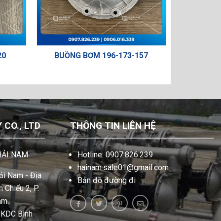
20
BUỒNG BƠM 196-173-157
VAN CHIA
CO., LTD
THÔNG TIN LIÊN HỆ
HẢI NAM
Hotline: 0907.826.239
hainam.sale01@gmail.com
i Nam - Địa
Bản đồ đường đi
 Chiểu 2, P.
am.
, KDC Bình