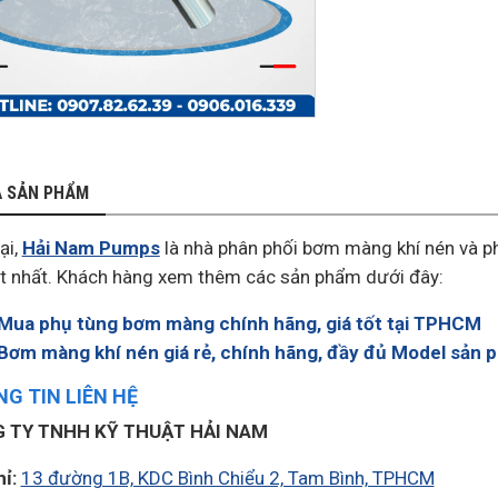
Ả SẢN PHẨM
ại,
Hải Nam Pumps
là nhà phân phối bơm màng khí nén và p
ốt nhất. Khách hàng xem thêm các sản phẩm dưới đây:
Mua phụ tùng bơm màng chính hãng, giá tốt tại TPHCM
Bơm màng khí nén giá rẻ, chính hãng, đầy đủ Model sản 
G TIN LIÊN HỆ
 TY TNHH KỸ THUẬT HẢI NAM
hỉ:
13 đường 1B, KDC Bình Chiểu 2, Tam Bình, TPHCM