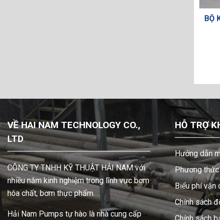
BỘ 
 031-132-000
MÀNG BƠM HUSKY 188857
VỀ HAI NAM TECHNOLOGY CO.,
HỖ TRỢ K
LTD
Hướng dẫn m
CÔNG TY TNHH KỸ THUẬT HẢI NAM với
Phương thức 
nhiều năm kinh nghiệm trong lĩnh vực bơm
Biểu phí vận
hóa chất, bơm thực phẩm.
Chính sách đổ
Hải Nam Pumps tự hào là nhà cung cấp
Chính sách b