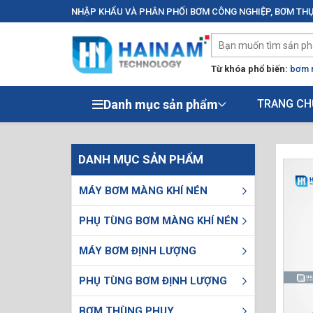
NHẬP KHẨU VÀ PHÂN PHỐI BƠM CÔNG NGHIỆP, BƠM THỰ
Từ khóa phổ biến:
bơm 
Danh mục sản phẩm
TRANG CH
DANH MỤC SẢN PHẨM
MÁY BƠM MÀNG KHÍ NÉN
PHỤ TÙNG BƠM MÀNG KHÍ NÉN
MÁY BƠM ĐỊNH LƯỢNG
PHỤ TÙNG BƠM ĐỊNH LƯỢNG
BƠM THÙNG PHUY