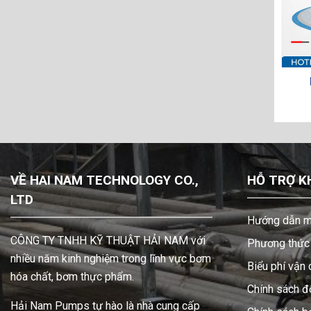
FFEOO
Bơm màng VA50AA-GEGEGETBOO
Bơm m
G
VỀ HAI NAM TECHNOLOGY CO.,
HỖ TRỢ K
LTD
Hướng dẫn m
CÔNG TY TNHH KỸ THUẬT HẢI NAM với
Phương thức 
nhiều năm kinh nghiệm trong lĩnh vực bơm
Biểu phí vận
hóa chất, bơm thực phẩm.
Chính sách đổ
Hải Nam Pumps tự hào là nhà cung cấp