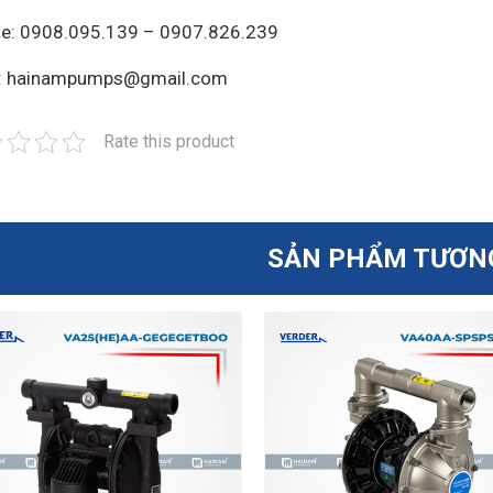
ne: 0908.095.139 – 0907.826.239
l: hainampumps@gmail.com
Rate this product
SẢN PHẨM TƯƠN