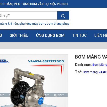
C PHẨM, PHỤ TÙNG BƠM VÀ PHỤ KIỆN VI SINH
màng khí nén
phụ tùng máy bơm
bơm thùng phuy
Ủ
GIỚI THIỆU
ỨNG DỤNG BƠM
TIN TỨC
LIÊN H
BƠM MÀNG V
Danh mục:
Bơm Màng 
Thẻ:
Bơm màng VA40