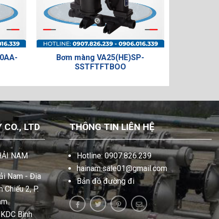
Bơm màng VA25(HE)SP-
Bơm màng VA
SSTFTFTBOO
PPTFT
CO., LTD
THÔNG TIN LIÊN HỆ
HẢI NAM
Hotline: 0907.826.239
hainam.sale01@gmail.com
i Nam - Địa
Bản đồ đường đi
 Chiểu 2, P.
am.
, KDC Bình