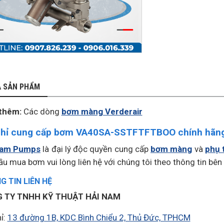
Ả SẢN PHẨM
thêm:
Các dòng
bơm màng Verderair
chỉ cung cấp bơm VA40SA-SSTFTFTBOO chính hãn
Nam Pumps
là đại lý độc quyền cung cấp
bơm màng
và
phụ 
ầu mua bơm vui lòng liên hệ với chúng tôi theo thông tin bên
 TIN LIÊN HỆ
 TY TNHH KỸ THUẬT HẢI NAM
ỉ:
13 đường 1B, KDC Bình Chiểu 2, Thủ Đức, TPHCM