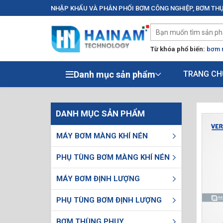
NHẬP KHẨU VÀ PHÂN PHỐI BƠM CÔNG NGHIỆP, BƠM THỰ
Từ khóa phổ biến:
bơm 
Danh mục sản phẩm
TRANG CH
DANH MỤC SẢN PHẨM
MÁY BƠM MÀNG KHÍ NÉN
PHỤ TÙNG BƠM MÀNG KHÍ NÉN
MÁY BƠM ĐỊNH LƯỢNG
PHỤ TÙNG BƠM ĐỊNH LƯỢNG
BƠM THÙNG PHUY