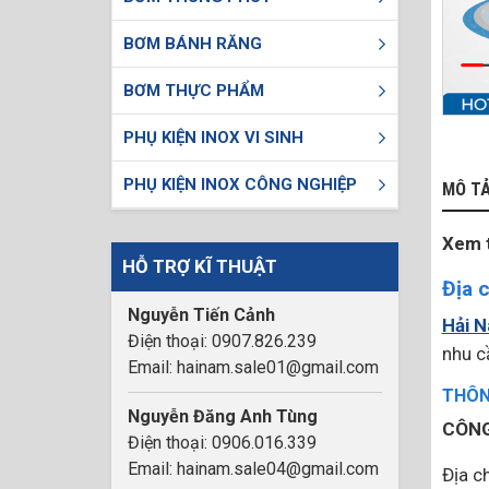
BƠM BÁNH RĂNG
BƠM THỰC PHẨM
PHỤ KIỆN INOX VI SINH
PHỤ KIỆN INOX CÔNG NGHIỆP
MÔ T
Xem 
HỖ TRỢ KĨ THUẬT
Địa 
Nguyễn Tiến Cảnh
Hải 
Điện thoại: 0907.826.239
nhu c
Email: hainam.sale01@gmail.com
THÔNG
Nguyễn Đăng Anh Tùng
CÔNG
Điện thoại: 0906.016.339
Email: hainam.sale04@gmail.com
Địa ch