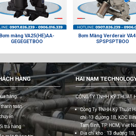
àng VA25(HE)AA-
Bơm Màng Verderair VA40AA-
EGEGETBOO
SPSPSPTBOO
HÁCH HÀNG
HAI NAM TECHNOLOGY 
ua hàng
CÔNG TY TNHH KỸ THUẬT 
thanh toán
Công Ty TNHH Kỹ Thuật Hả
 chuyển
chỉ: 13 đường 1B, KDC Bình
Tam Bình, TP. HCM, Việt N
i trả hàng
Địa chỉ kho : 13 đường 1B