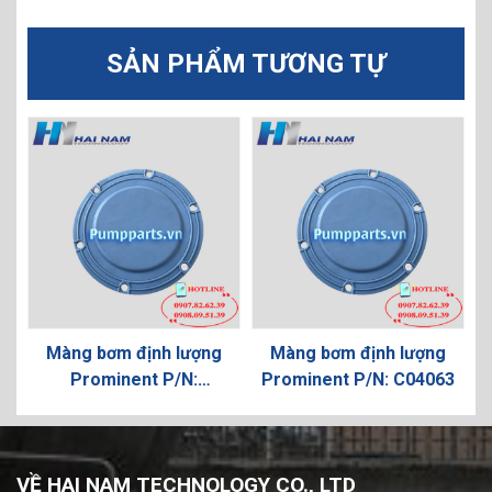
SẢN PHẨM TƯƠNG TỰ
Màng bơm định lượng
Màng bơm định lượng
3
Prominent P/N:
Prominent P/N: C04063
VAMD07063
VỀ HAI NAM TECHNOLOGY CO., LTD