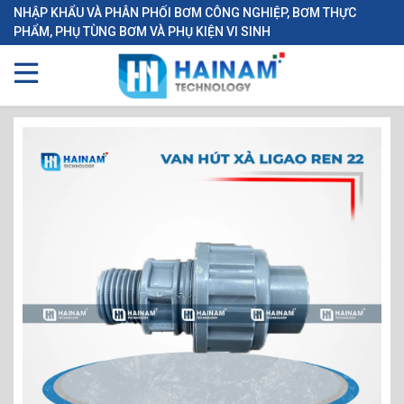
NHẬP KHẨU VÀ PHÂN PHỐI BƠM CÔNG NGHIỆP, BƠM THỰC
PHẨM, PHỤ TÙNG BƠM VÀ PHỤ KIỆN VI SINH