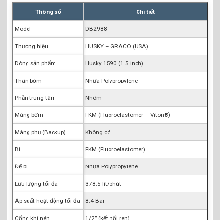
Thông số
Chi tiết
Model
DB2988
Thương hiệu
HUSKY – GRACO (USA)
Dòng sản phẩm
Husky 1590 (1.5 inch)
Thân bơm
Nhựa Polypropylene
Phần trung tâm
Nhôm
Màng bơm
FKM (Fluoroelastomer – Viton®)
Màng phụ (Backup)
Không có
Bi
FKM (Fluoroelastomer)
Đế bi
Nhựa Polypropylene
Lưu lượng tối đa
378.5 lít/phút
Áp suất hoạt động tối đa
8.4 Bar
Cổng khí nén
1/2” (kết nối ren)