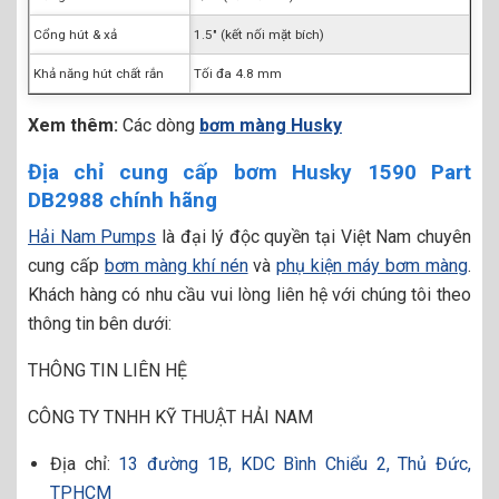
Cổng hút & xả
1.5″ (kết nối mặt bích)
Khả năng hút chất rắn
Tối đa 4.8 mm
Xem thêm:
Các dòng
bơm màng Husky
Địa chỉ cung cấp bơm Husky 1590 Part
DB2988 chính hãng
Hải Nam Pumps
là đại lý độc quyền tại Việt Nam chuyên
cung cấp
bơm màng khí nén
và
phụ kiện máy bơm màng
.
Khách hàng có nhu cầu vui lòng liên hệ với chúng tôi theo
thông tin bên dưới:
THÔNG TIN LIÊN HỆ
CÔNG TY TNHH KỸ THUẬT HẢI NAM
Địa chỉ:
13 đường 1B, KDC Bình Chiểu 2, Thủ Đức,
TPHCM