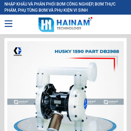
NHẬP KHẨU VÀ PHÂN PHỐI BƠM CÔNG NGHIỆP, BƠM THỰC
PHẨM, PHỤ TÙNG BƠM VÀ PHỤ KIỆN VI SINH