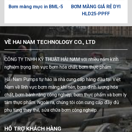
ực in BML-5
BƠM MÀNG GIÁ RẺ DYI
Bơm Màng TDS 
HLD25-PPFF
AAT-TASS-
VỀ HAI NAM TECHNOLOGY CO., LTD
CÔNG TY TNHH KỸ THUẬT HẢI NAM với nhiều năm kinh
nghiệm trong lĩnh vực bơm hóa chất, bơm thực phẩm.
Hải Nam Pumps tự hào là nhà cung cấp hàng đầu tại Việt
Nam về lĩnh vực bơm màng khí nén, bơm định lượng hóa
chất, bơm bánh răng công nghiệp, bơm thực phẩm và bơm ly
tâm thực phẩm. Ngoài ra, chúng tôi còn cung cấp đầy đủ
phụ tùng thay thế, sửa chữa bơm công nghiệp.
HỖ TRỢ KHÁCH HÀNG