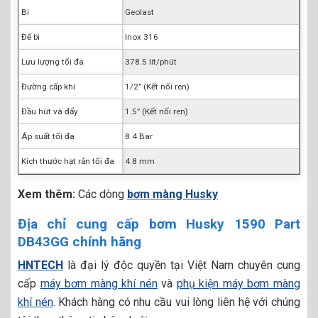
Bi
Geolast
Đế bi
Inox 316
Lưu lượng tối đa
378.5 lít/phút
Đường cấp khí
1/2” (Kết nối ren)
Đầu hút và đẩy
1.5” (Kết nối ren)
Áp suất tối đa
8.4 Bar
Kích thước hạt rắn tối đa
4.8 mm
Xem thêm:
Các dòng
bơm màng Husky
Địa chỉ cung cấp bơm Husky 1590 Part
DB43GG chính hãng
HNTECH
là đại lý độc quyền tại Việt Nam chuyên cung
cấp
máy bơm màng khí nén
và
phụ kiện máy bơm màng
khí nén
. Khách hàng có nhu cầu vui lòng liên hệ với chúng