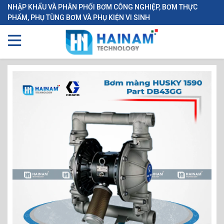
NHẬP KHẨU VÀ PHÂN PHỐI BƠM CÔNG NGHIỆP, BƠM THỰC
PHẨM, PHỤ TÙNG BƠM VÀ PHỤ KIỆN VI SINH