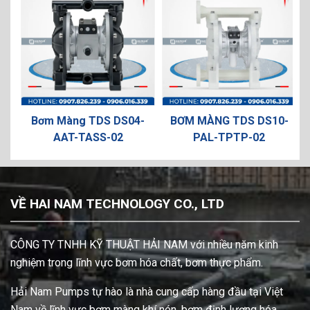
-
Bơm Màng TDS DS04-
BƠM MÀNG TDS DS10-
AAT-TASS-02
PAL-TPTP-02
VỀ HAI NAM TECHNOLOGY CO., LTD
CÔNG TY TNHH KỸ THUẬT HẢI NAM với nhiều năm kinh
nghiệm trong lĩnh vực bơm hóa chất, bơm thực phẩm.
Hải Nam Pumps tự hào là nhà cung cấp hàng đầu tại Việt
Nam về lĩnh vực bơm màng khí nén, bơm định lượng hóa