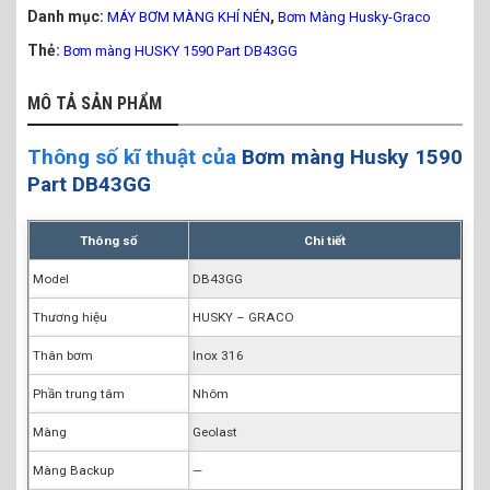
Danh mục:
,
MÁY BƠM MÀNG KHÍ NÉN
Bơm Màng Husky-Graco
Thẻ:
Bơm màng HUSKY 1590 Part DB43GG
MÔ TẢ SẢN PHẨM
Thông số kĩ thuật của
Bơm màng Husky 1590
Part DB43GG
Thông số
Chi tiết
Model
DB43GG
Thương hiệu
HUSKY – GRACO
Thân bơm
Inox 316
Phần trung tâm
Nhôm
Màng
Geolast
Màng Backup
—