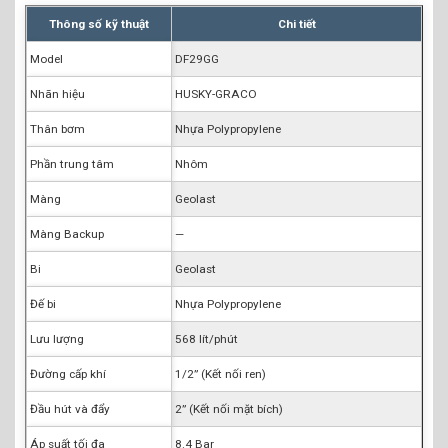
Thông số kỹ thuật
Chi tiết
Model
DF29GG
Nhãn hiệu
HUSKY-GRACO
Thân bơm
Nhựa Polypropylene
Phần trung tâm
Nhôm
Màng
Geolast
Màng Backup
—
Bi
Geolast
Đế bi
Nhựa Polypropylene
Lưu lượng
568 lít/phút
Đường cấp khí
1/2” (Kết nối ren)
Đầu hút và đẩy
2” (Kết nối mặt bích)
Áp suất tối đa
8.4 Bar