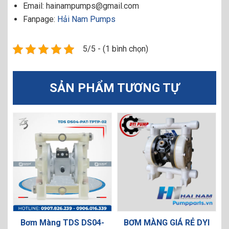
Email: hainampumps@gmail.com
Fanpage:
Hải Nam Pumps
5/5 - (1 bình chọn)
SẢN PHẨM TƯƠNG TỰ
 Màng TDS DS04-
BƠM MÀNG GIÁ RẺ DYI
Bơm Màn