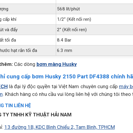
ượng
568 lít/phút
 cấp khí
1/2” (Kết nối ren)
út và đẩy
2” (Kết nối ren)
ất tối đa
8.4 Bar
hước hạt rắn tối đa
6.3 mm
thêm:
Các dòng
bơm màng Husky
chỉ cung cấp bơm Husky 2150 Part DF4388 chính h
ECH
là đại lý độc quyền tại Việt Nam chuyên cung cấp
máy b
én
. Khách hàng có nhu cầu vui lòng liên hệ với chúng tôi theo 
 TIN LIÊN HỆ
 TY TNHH KỸ THUẬT HẢI NAM
ỉ:
13 đường 1B, KDC Bình Chiểu 2, Tam Bình, TPHCM