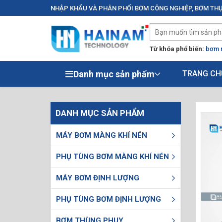
NHẬP KHẨU VÀ PHÂN PHỐI BƠM CÔNG NGHIỆP, BƠM THỰ
Từ khóa phổ biến:
bơm 
Danh mục sản phẩm
TRANG CH
DANH MỤC SẢN PHẨM
MÁY BƠM MÀNG KHÍ NÉN
PHỤ TÙNG BƠM MÀNG KHÍ NÉN
MÁY BƠM ĐỊNH LƯỢNG
PHỤ TÙNG BƠM ĐỊNH LƯỢNG
BƠM THÙNG PHUY