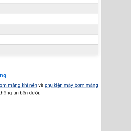
ãng
ơm màng khí nén
và
phụ kiện máy bơm màng
thông tin bên dưới: