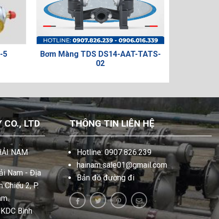
Bơm Màng TDS DS14-AAT-TATS-
BƠM MÀNG ARO 
02
CO., LTD
THÔNG TIN LIÊN HỆ
HẢI NAM
Hotline: 0907.826.239
hainam.sale01@gmail.com
i Nam - Địa
Bản đồ đường đi
 Chiểu 2, P.
am.
, KDC Bình