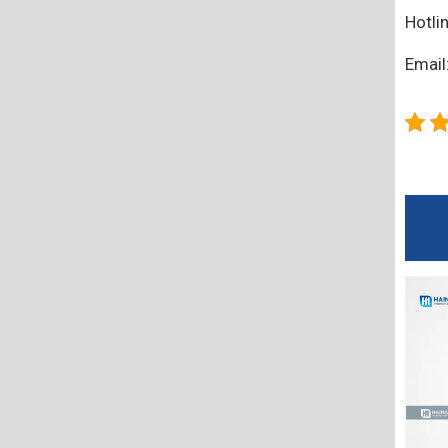
Hotli
Emai