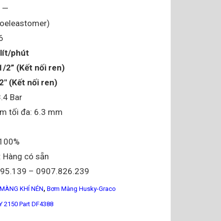
 —
roeleastomer)
6
lít/phút
1/2” (Kết nối ren)
2″ (Kết nối ren)
8.4 Bar
m tối đa: 6.3 mm
i 100%
: Hàng có sẵn
095.139 – 0907.826.239
,
MÀNG KHÍ NÉN
Bơm Màng Husky-Graco
2150 Part DF4388