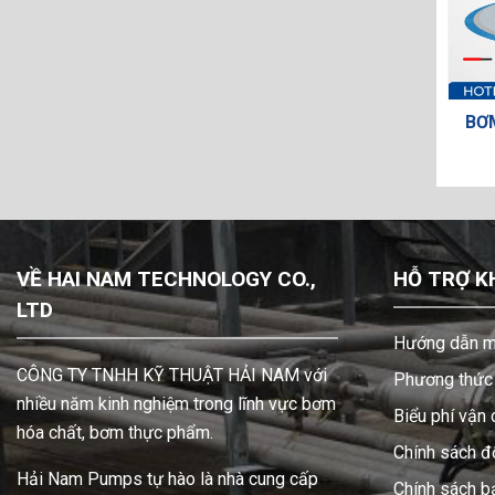
44-C-V
Bơm Màng TDS DS14-SAT-TSTS-
BƠM MÀNG
02
VỀ HAI NAM TECHNOLOGY CO.,
HỖ TRỢ K
LTD
Hướng dẫn m
CÔNG TY TNHH KỸ THUẬT HẢI NAM với
Phương thức 
nhiều năm kinh nghiệm trong lĩnh vực bơm
Biểu phí vận
hóa chất, bơm thực phẩm.
Chính sách đổ
Hải Nam Pumps tự hào là nhà cung cấp
Chính sách b