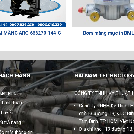
 ARO 666270-144-C
Bơm màng mực in BML-5
HÁCH HÀNG
HAI NAM TECHNOLOGY 
ua hàng
CÔNG TY TNHH KỸ THUẬT 
thanh toán
Công Ty TNHH Kỹ Thuật Hả
 chuyển
chỉ: 13 đường 1B, KDC Bình
Tam Bình, TP. HCM, Việt N
i trả hàng
Địa chỉ kho : 13 đường 1B
ảo mật thông tin