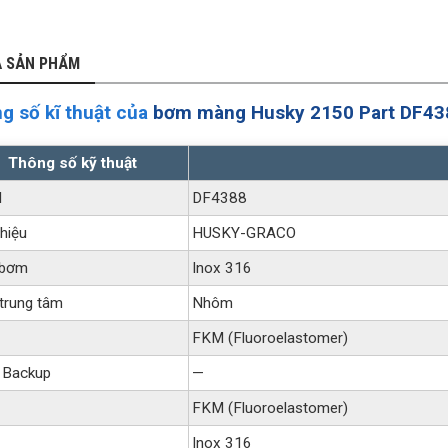
Ả SẢN PHẨM
g số kĩ thuật của
bơm màng Husky 2150 Part DF43
Thông số kỹ thuật
l
DF4388
hiệu
HUSKY-GRACO
 bơm
Inox 316
trung tâm
Nhôm
FKM (Fluoroelastomer)
 Backup
—
FKM (Fluoroelastomer)
Inox 316