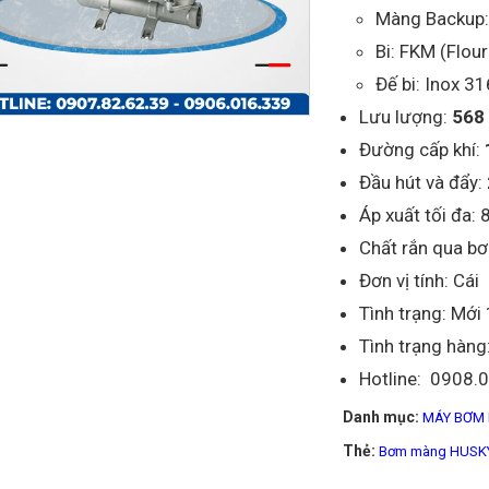
Màng Backup:
Bi: FKM (Flou
Đế bi: Inox 31
Lưu lượng:
568 
Đường cấp khí:
Đầu hút và đẩy:
Áp xuất tối đa: 
Chất rắn qua bơ
Đơn vị tính: Cái
Tình trạng: Mớ
Tình trạng hàng
Hotline: 0908.
Danh mục:
MÁY BƠM 
Thẻ:
Bơm màng HUSKY 