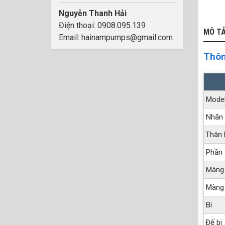
Nguyễn Thanh Hải
Điện thoại: 0908.095.139
MÔ T
Email: hainampumps@gmail.com
Thôn
Mode
Nhãn 
Thân
Phần 
Màng
Màng
Bi
Đế bi