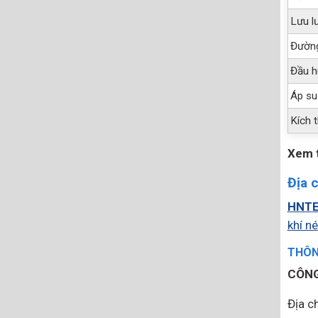
Lưu l
Đường
Đầu h
Áp su
Kích t
Xem 
Địa 
HNT
khí n
THÔNG
CÔNG
Địa ch