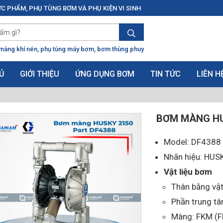
C PHẨM, PHỤ TÙNG BƠM VÀ PHỤ KIỆN VI SINH
màng khí nén
phụ tùng máy bơm
bơm thùng phuy
Ủ
GIỚI THIỆU
ỨNG DỤNG BƠM
TIN TỨC
LIÊN H
BƠM MÀNG HU
Model: DF4388
Nhãn hiệu: HU
Vật liệu bơm
Thân bằng vật
Phần trung t
Màng: FKM (F