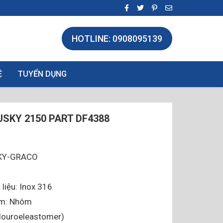
HOTLINE: 0908095139
Ệ
TUYỂN DỤNG
SKY 2150 PART DF4388
SKY-GRACO
 liệu: Inox 316
âm: Nhôm
louroeleastomer)