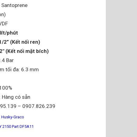
 Santoprene
on)
PVDF
lít/phút
1/2” (Kết nối ren)
2″ (Kết nối mặt bích)
8.4 Bar
m tối đa: 6.3 mm
i 100%
: Hàng có sẵn
095.139 – 0907.826.239
 Husky-Graco
 2150 Part DF5A11