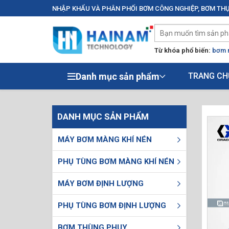
NHẬP KHẨU VÀ PHÂN PHỐI BƠM CÔNG NGHIỆP, BƠM THỰ
Từ khóa phổ biến:
bơm 
Danh mục sản phẩm
TRANG CH
DANH MỤC SẢN PHẨM
MÁY BƠM MÀNG KHÍ NÉN
PHỤ TÙNG BƠM MÀNG KHÍ NÉN
MÁY BƠM ĐỊNH LƯỢNG
PHỤ TÙNG BƠM ĐỊNH LƯỢNG
BƠM THÙNG PHUY