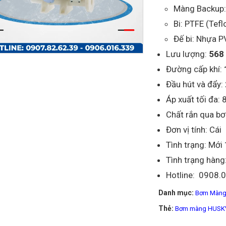
Màng Backup:
Bi: PTFE (Tefl
Đế bi: Nhựa 
Lưu lượng:
568 
Đường cấp khí:
Đầu hút và đẩy:
Áp xuất tối đa: 
Chất rắn qua bơ
Đơn vị tính: Cái
Tình trạng: Mớ
Tình trạng hàng
Hotline: 0908.
Danh mục:
Bơm Màng
Thẻ:
Bơm màng HUSKY