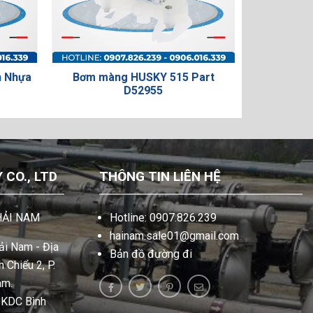
Bơm màng HUSKY 515 Part
Bơm màng HUSK
D52955
D120
CO., LTD
THÔNG TIN LIÊN HỆ
HẢI NAM
Hotline: 0907.826.239
hainam.sale01@gmail.com
i Nam - Địa
Bản đồ đường đi
 Chiểu 2, P.
am.
, KDC Bình