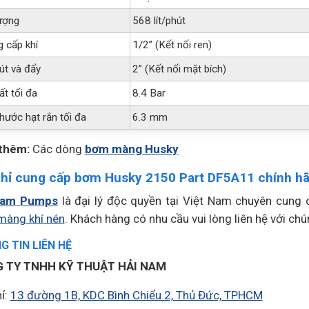
ượng
568 lít/phút
 cấp khí
1/2” (Kết nối ren)
út và đẩy
2” (Kết nối mặt bích)
ất tối đa
8.4 Bar
hước hạt rắn tối đa
6.3 mm
thêm:
Các dòng
bơm màng Husky
chỉ cung cấp bơm Husky 2150 Part DF5A11 chính h
Nam Pumps
là đại lý độc quyền tại Việt Nam chuyên cung
àng khí nén
. Khách hàng có nhu cầu vui lòng liên hệ với chú
 TIN LIÊN HỆ
 TY TNHH KỸ THUẬT HẢI NAM
ỉ:
13 đường 1B, KDC Bình Chiểu 2, Thủ Đức, TPHCM