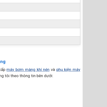
ãng
 cấp
máy bơm màng khí nén
và
phụ kiện máy
ng tôi theo thông tin bên dưới: