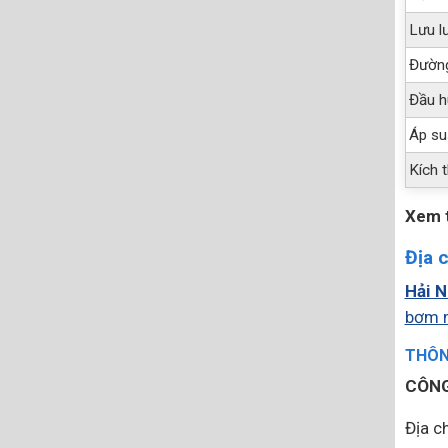
Lưu l
Đường
Đầu h
Áp su
Kích t
Xem 
Địa 
Hải 
bơm m
THÔNG
CÔNG
Địa ch