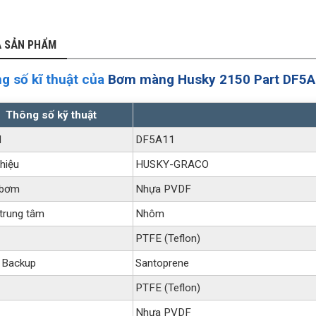
Ả SẢN PHẨM
g số kĩ thuật của
Bơm màng Husky 2150 Part DF5
Thông số kỹ thuật
l
DF5A11
hiệu
HUSKY-GRACO
 bơm
Nhựa PVDF
trung tâm
Nhôm
PTFE (Teflon)
 Backup
Santoprene
PTFE (Teflon)
Nhựa PVDF