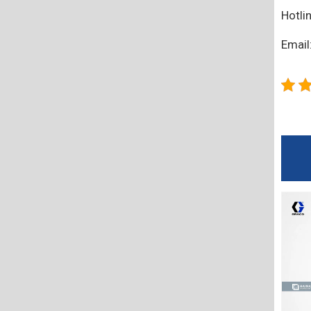
Hotli
Emai