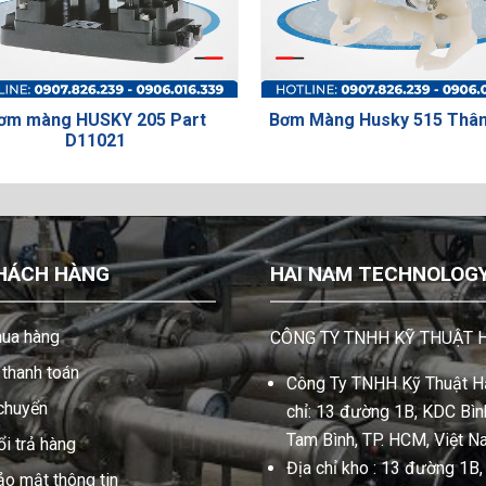
g HUSKY 205 Part
Bơm Màng Husky 515 Thân Nhựa
D11021
HÁCH HÀNG
HAI NAM TECHNOLOGY 
ua hàng
CÔNG TY TNHH KỸ THUẬT 
thanh toán
Công Ty TNHH Kỹ Thuật Hả
 chuyển
chỉ: 13 đường 1B, KDC Bình
Tam Bình, TP. HCM, Việt N
i trả hàng
Địa chỉ kho : 13 đường 1B
ảo mật thông tin