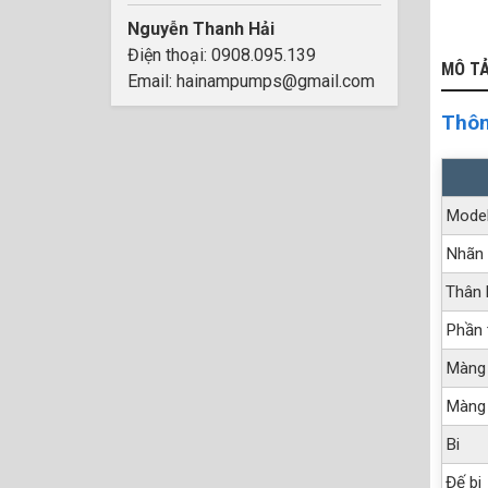
Nguyễn Thanh Hải
Điện thoại: 0908.095.139
MÔ T
Email: hainampumps@gmail.com
Thôn
Mode
Nhãn 
Thân
Phần 
Màng
Màng
Bi
Đế bi