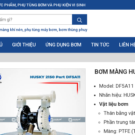
C PHẨM, PHỤ TÙNG BƠM VÀ PHỤ KIỆN VI SINH
màng khí nén
phụ tùng máy bơm
bơm thùng phuy
Ủ
GIỚI THIỆU
ỨNG DỤNG BƠM
TIN TỨC
LIÊN H
BƠM MÀNG HU
Model: DF5A11
Nhãn hiệu: HU
Vật liệu bơm
Thân bằng vật
Phần trung t
Màng: PTFE (T