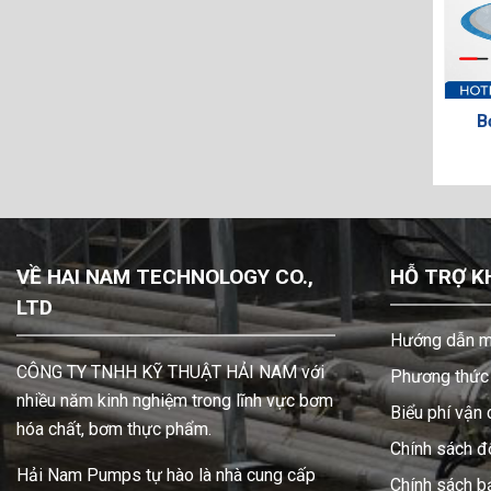
rt
Bơm màng HUSKY 515 Part
Bơm màn
D51D05
VỀ HAI NAM TECHNOLOGY CO.,
HỖ TRỢ K
LTD
Hướng dẫn m
CÔNG TY TNHH KỸ THUẬT HẢI NAM với
Phương thức 
nhiều năm kinh nghiệm trong lĩnh vực bơm
Biểu phí vận
hóa chất, bơm thực phẩm.
Chính sách đổ
Hải Nam Pumps tự hào là nhà cung cấp
Chính sách b