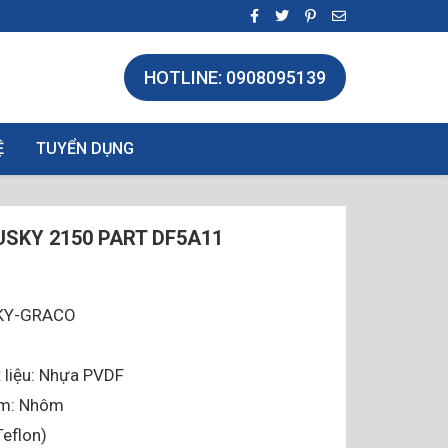
HOTLINE: 0908095139
Ệ
TUYỂN DỤNG
SKY 2150 PART DF5A11
SKY-GRACO
 liệu: Nhựa PVDF
âm: Nhôm
eflon)