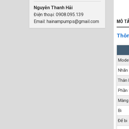
Nguyễn Thanh Hải
Điện thoại: 0908.095.139
Email: hainampumps@gmail.com
MÔ T
Thôn
Mode
Nhãn 
Thân
Phần 
Màng
Bi
Đế bi