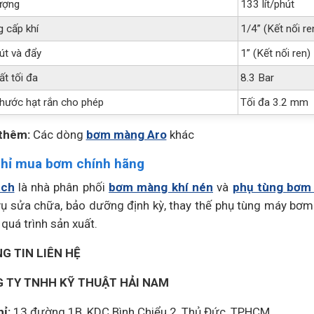
ượng
133 lít/phút
 cấp khí
1/4” (Kết nối re
út và đẩy
1” (Kết nối ren)
ất tối đa
8.3 Bar
thước hạt rắn cho phép
Tối đa 3.2 mm
thêm:
Các dòng
bơm màng Aro
khác
chỉ mua bơm chính hãng
ch
là nhà phân phối
bơm màng khí nén
và
phụ tùng bơm
vụ sửa chữa, bảo dưỡng định kỳ, thay thế phụ tùng máy bơ
 quá trình sản xuất.
G TIN LIÊN HỆ
 TY TNHH KỸ THUẬT HẢI NAM
ỉ:
13 đường 1B, KDC Bình Chiểu 2, Thủ Đức, TPHCM