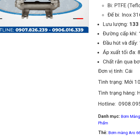
Bi: PTFE (Tefl
Đế bi: Inox 31
Lưu lượng:
133 
Đường cấp khí:
Đầu hút và đẩy:
Áp xuất tối đa: 
Chất rắn qua b
Đơn vị tính: Cái
Tình trạng: Mới 
Tình trạng hàng: 
Hotline: 0908.09
Danh mục:
Bơm Màng
Phẩm
Thẻ:
Bơm màng Aro 6