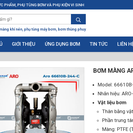
C PHẨM, PHỤ TÙNG BƠM VÀ PHỤ KIỆN VI SINH
màng khí nén
phụ tùng máy bơm
bơm thùng phuy
Ủ
GIỚI THIỆU
ỨNG DỤNG BƠM
TIN TỨC
LIÊN H
BƠM MÀNG AR
Model: 66610B
Nhãn hiệu: AR
Vật liệu bơm
Thân bằng vật
Phần trung t
Màng: PTFE (T