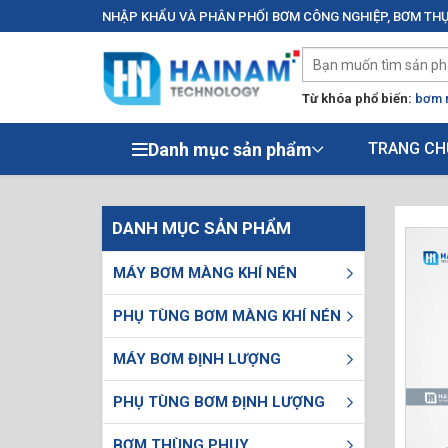
NHẬP KHẨU VÀ PHÂN PHỐI BƠM CÔNG NGHIỆP, BƠM THỰ
Từ khóa phổ biến:
bơm 
Danh mục sản phẩm
TRANG CH
DANH MỤC SẢN PHẨM
MÁY BƠM MÀNG KHÍ NÉN
PHỤ TÙNG BƠM MÀNG KHÍ NÉN
MÁY BƠM ĐỊNH LƯỢNG
PHỤ TÙNG BƠM ĐỊNH LƯỢNG
BƠM THÙNG PHUY