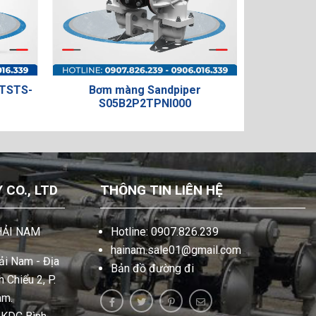
Sandpiper
Bơm màng Sandpiper
B
TPNI000
S20B1SGTANS600
CO., LTD
THÔNG TIN LIÊN HỆ
HẢI NAM
Hotline: 0907.826.239
hainam.sale01@gmail.com
i Nam - Địa
Bản đồ đường đi
 Chiểu 2, P.
am.