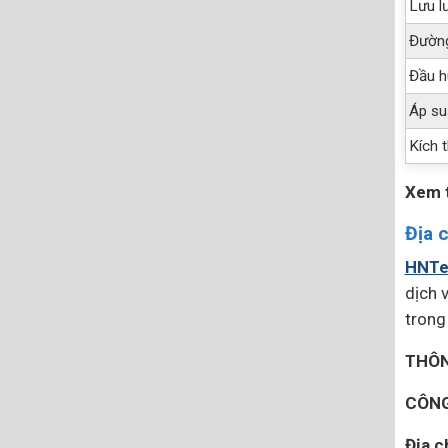
Lưu l
Đường
Đầu h
Áp su
Kích 
Xem 
Địa 
HNTe
dịch 
trong
THÔN
CÔNG
Địa ch