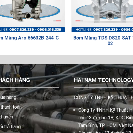
Bơm Màng TDS DS20-SAT-TSTS-
Bơm màng 
02
S05B2P2
HÁCH HÀNG
HAI NAM TECHNOLOGY 
ua hàng
CÔNG TY TNHH KỸ THUẬT 
thanh toán
Công Ty TNHH Kỹ Thuật Hả
 chuyển
chỉ: 13 đường 1B, KDC Bình
Tam Bình, TP. HCM, Việt N
i trả hàng