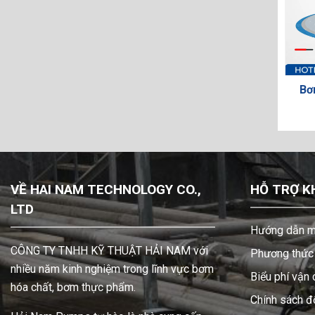
 màng Sandpiper
Bơm Màng Aro 66632B-244-C
0B1P2PPAS000
VỀ HAI NAM TECHNOLOGY CO.,
HỖ TRỢ K
LTD
Hướng dẫn m
CÔNG TY TNHH KỸ THUẬT HẢI NAM với
Phương thức 
nhiều năm kinh nghiệm trong lĩnh vực bơm
Biểu phí vận
hóa chất, bơm thực phẩm.
Chính sách đổ