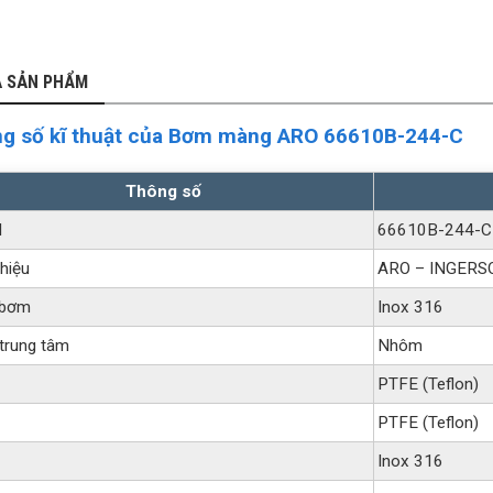
Ả SẢN PHẨM
g số kĩ thuật của Bơm màng ARO 66610B-244-C
Thông số
l
66610B-244-C
hiệu
ARO – INGERS
 bơm
Inox 316
trung tâm
Nhôm
PTFE (Teflon)
PTFE (Teflon)
Inox 316