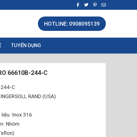
HOTLINE: 0908095139
Ệ
TUYỂN DỤNG
O 66610B-244-C
-244-C
O-INGERSOLL RAND (USA)
 liệu: Inox 316
âm: Nhôm
eflon)