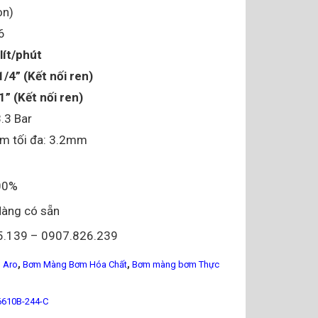
on)
6
lít/phút
1/4” (Kết nối ren)
1” (Kết nối ren)
8.3 Bar
ơm tối đa: 3.2mm
100%
Hàng có sẵn
5.139 – 0907.826.239
,
,
 Aro
Bơm Màng Bơm Hóa Chất
Bơm màng bơm Thực
6610B-244-C