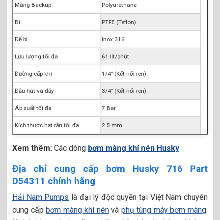
Màng Backup
Polyurethane
Bi
PTFE (Teflon)
Đế bi
Inox 316
Lưu lượng tối đa
61 lít/phút
Đường cấp khí
1/4” (Kết nối ren)
Đầu hút và đẩy
3/4” (Kết nối ren)
Áp suất tối đa
7 Bar
Kích thước hạt rắn tối đa
2.5 mm
Xem thêm:
Các dòng
bơm màng khí nén Husky
Địa chỉ cung cấp bơm Husky 716 Part
D54311 chính hãng
Hải Nam Pumps
là đại lý độc quyền tại Việt Nam chuyên
cung cấp
bơm màng khí nén
và
phụ tùng máy bơm màng
.