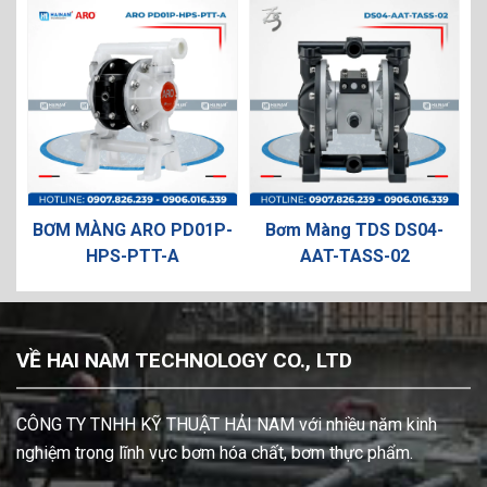
M MÀNG ARO PD01P-
Bơm Màng TDS DS04-
BƠM MÀ
HPS-PTT-A
AAT-TASS-02
HL
VỀ HAI NAM TECHNOLOGY CO., LTD
CÔNG TY TNHH KỸ THUẬT HẢI NAM với nhiều năm kinh
nghiệm trong lĩnh vực bơm hóa chất, bơm thực phẩm.