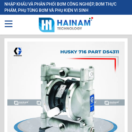
NHẬP KHẨU VÀ PHÂN PHỐI BƠM CÔNG NGHIỆP, BƠM THỰC
PHẨM, PHỤ TÙNG BƠM VÀ PHỤ KIỆN VI SINH