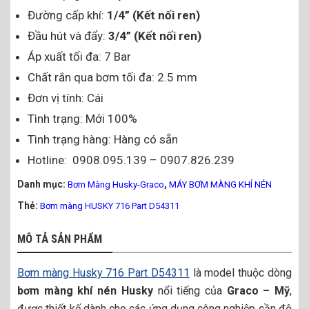
Đường cấp khí:
1/4” (Kết nối ren)
Đầu hút và đẩy:
3/4” (Kết nối ren)
Áp xuất tối đa: 7 Bar
Chất rắn qua bơm tối đa: 2.5 mm
Đơn vị tính: Cái
Tình trạng: Mới 100%
Tình trạng hàng: Hàng có sẵn
Hotline: 0908.095.139 – 0907.826.239
Danh mục:
,
Bơm Màng Husky-Graco
MÁY BƠM MÀNG KHÍ NÉN
Thẻ:
Bơm màng HUSKY 716 Part D54311
MÔ TẢ SẢN PHẨM
Bơm màng Husky 716 Part D54311
là model thuộc dòng
bơm màng khí nén Husky
nổi tiếng của
Graco – Mỹ
,
được thiết kế dành cho các ứng dụng công nghiệp cần độ