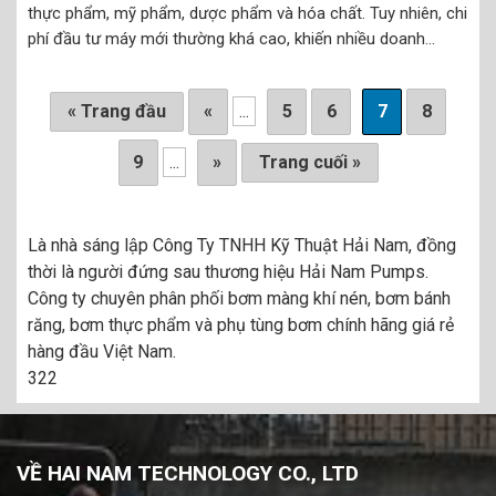
thực phẩm, mỹ phẩm, dược phẩm và hóa chất. Tuy nhiên, chi
phí đầu tư máy mới thường khá cao, khiến nhiều doanh
nghiệp tìm đến bơm thực phẩm cũ để tiết kiệm chi phí nhưng
vẫn đảm...
« Trang đầu
«
...
5
6
7
8
9
...
»
Trang cuối »
Là nhà sáng lập Công Ty TNHH Kỹ Thuật Hải Nam, đồng
thời là người đứng sau thương hiệu Hải Nam Pumps.
Công ty chuyên phân phối bơm màng khí nén, bơm bánh
răng, bơm thực phẩm và phụ tùng bơm chính hãng giá rẻ
hàng đầu Việt Nam.
322
VỀ HAI NAM TECHNOLOGY CO., LTD