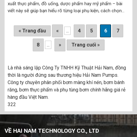
xuất thực phẩm, đồ uống, dược phẩm hay mỹ phẩm – bài
viết này sẽ giúp bạn hiểu rõ từng loại phụ kiện, cách chọn
đúng size và bảng giá tham khảo mới nhất 2025. Hải...
« Trang đầu
«
...
4
5
6
7
8
...
»
Trang cuối »
Là nhà sáng lập Công Ty TNHH Kỹ Thuật Hải Nam, đồng
thời là người đứng sau thương hiệu Hải Nam Pumps.
Công ty chuyên phân phối bơm màng khí nén, bơm bánh
răng, bơm thực phẩm và phụ tùng bơm chính hãng giá rẻ
hàng đầu Việt Nam.
322
VỀ HAI NAM TECHNOLOGY CO., LTD