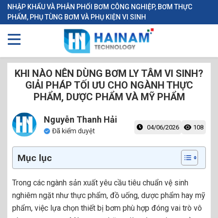
NHẬP KHẨU VÀ PHÂN PHỐI BƠM CÔNG NGHIỆP, BƠM THỰC
PHẨM, PHỤ TÙNG BƠM VÀ PHỤ KIỆN VI SINH
KHI NÀO NÊN DÙNG BƠM LY TÂM VI SINH?
GIẢI PHÁP TỐI ƯU CHO NGÀNH THỰC
PHẨM, DƯỢC PHẨM VÀ MỸ PHẨM
Nguyễn Thanh Hải
04/06/2026
108
Đã kiểm duyệt
Mục lục
Trong các ngành sản xuất yêu cầu tiêu chuẩn vệ sinh
nghiêm ngặt như thực phẩm, đồ uống, dược phẩm hay mỹ
phẩm, việc lựa chọn thiết bị bơm phù hợp đóng vai trò vô