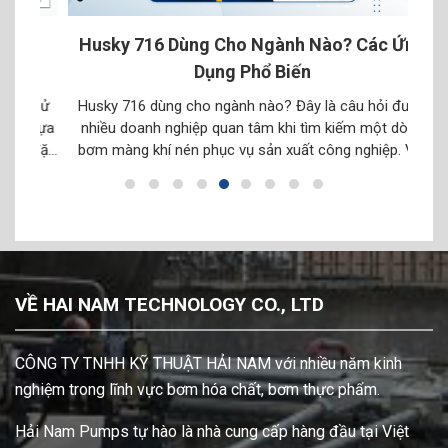
 |
Husky 716 Dùng Cho Ngành Nào? Các Ứng
Bơ
Dụng Phổ Biến
 sử
Husky 716 dùng cho ngành nào? Đây là câu hỏi được
Tron
nhựa
nhiều doanh nghiệp quan tâm khi tìm kiếm một dòng
bị b
i đặc
bơm màng khí nén phục vụ sản xuất công nghiệp. Với
bảo
ỏng
thiết kế linh hoạt, khả năng vận hành bằng khí nén và có
dây
thể đáp ứng nhiều loại chất lỏng khi lựa chọn […]
VỀ HAI NAM TECHNOLOGY CO., LTD
CÔNG TY TNHH KỸ THUẬT HẢI NAM với nhiều năm kinh
nghiệm trong lĩnh vực bơm hóa chất, bơm thực phẩm.
Hải Nam Pumps tự hào là nhà cung cấp hàng đầu tại Việt