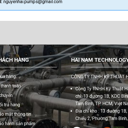
l:
nguyenhai.pumps@gmail.com
HÁCH HÀNG
HAI NAM TECHNOLOGY 
ua hàng
CÔNG TY TNHH KỸ THUẬT 
thanh toán
Công Ty TNHH Kỹ Thuật Hả
 chuyển
chỉ: 13 đường 1B, KDC Bình
Tam Bình, TP. HCM, Việt N
i trả hàng
Địa chỉ kho : 13 đường 1B
ảo mật thông tin
Chiểu 2, Phường Tam Bình
bảo hành sản phẩm