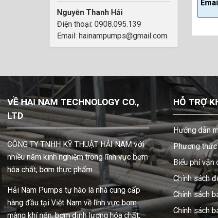
Emai
Nguyễn Thanh Hải
Điện thoại: 0908.095.139
Email: hainampumps@gmail.com
VỀ HAI NAM TECHNOLOGY CO.,
HỖ TRỢ K
LTD
Hướng dẫn m
CÔNG TY TNHH KỸ THUẬT HẢI NAM với
Phương thức 
nhiều năm kinh nghiệm trong lĩnh vực bơm
Biểu phí vận
hóa chất, bơm thực phẩm.
Chính sách đổ
Hải Nam Pumps tự hào là nhà cung cấp
Chính sách b
hàng đầu tại Việt Nam về lĩnh vực bơm
Chính sách 
màng khí nén, bơm định lượng hóa chất,