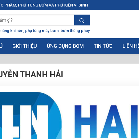
C PHẨM, PHỤ TÙNG BƠM VÀ PHỤ KIỆN VI SINH
màng khí nén
phụ tùng máy bơm
bơm thùng phuy
Ủ
GIỚI THIỆU
ỨNG DỤNG BƠM
TIN TỨC
LIÊN H
UYỄN THANH HẢI