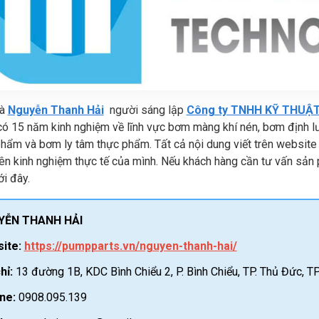
là
Nguyễn Thanh Hải
người sáng lập
Công ty TNHH KỸ THUẬ
có 15 năm kinh nghiệm về lĩnh vực bơm màng khí nén, bơm định l
phẩm và bơm ly tâm thực phẩm. Tất cả nội dung viết trên websit
ên kinh nghiệm thực tế của mình. Nếu khách hàng cần tư vấn sản 
ới đây.
YỄN THANH HẢI
ite:
https://pumpparts.vn/nguyen-thanh-hai/
hỉ:
13 đường 1B, KDC Bình Chiểu 2, P. Bình Chiểu, TP. Thủ Đức, T
ne:
0908.095.139