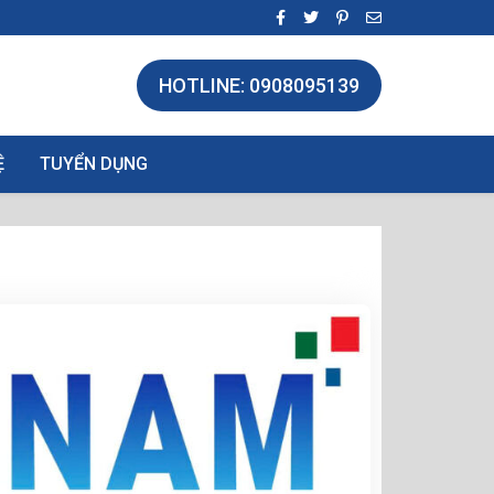
HOTLINE: 0908095139
Ệ
TUYỂN DỤNG