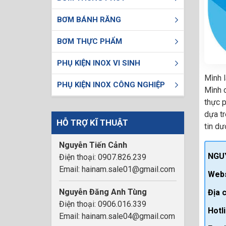
BƠM BÁNH RĂNG
BƠM THỰC PHẨM
PHỤ KIỆN INOX VI SINH
Mình 
PHỤ KIỆN INOX CÔNG NGHIỆP
Mình 
thực 
dựa tr
HỖ TRỢ KĨ THUẬT
tin dư
Nguyễn Tiến Cảnh
NGU
Điện thoại: 0907.826.239
Email: hainam.sale01@gmail.com
Webs
Nguyễn Đăng Anh Tùng
Địa c
Điện thoại: 0906.016.339
Hotli
Email: hainam.sale04@gmail.com