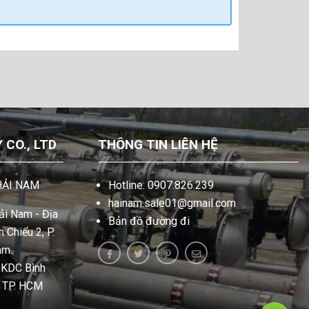
CO., LTD
THÔNG TIN LIÊN HỆ
HẢI NAM
Hotline: 0907.826.239
hainam.sale01@gmail.com
i Nam - Địa
Bản đồ đường đi
 Chiểu 2, P.
am.
, KDC Bình
, TP. HCM