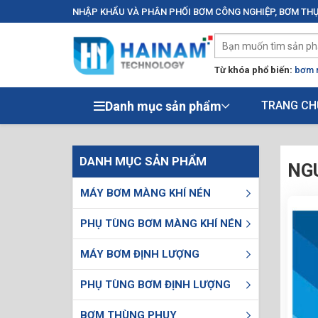
NHẬP KHẨU VÀ PHÂN PHỐI BƠM CÔNG NGHIỆP, BƠM THỰ
Từ khóa phổ biến:
bơm 
Danh mục sản phẩm
TRANG CH
DANH MỤC SẢN PHẨM
NG
MÁY BƠM MÀNG KHÍ NÉN
PHỤ TÙNG BƠM MÀNG KHÍ NÉN
MÁY BƠM ĐỊNH LƯỢNG
PHỤ TÙNG BƠM ĐỊNH LƯỢNG
BƠM THÙNG PHUY