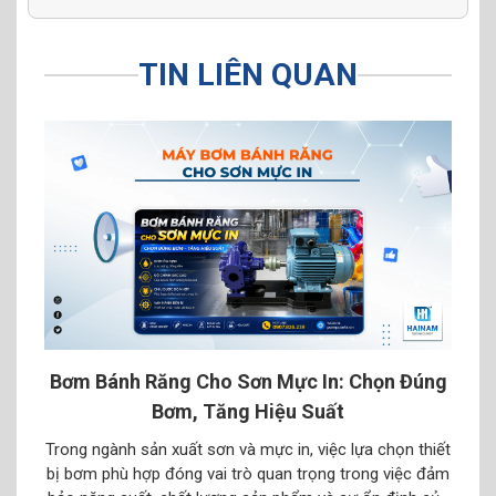
TIN LIÊN QUAN
Ứng
Bơm Bánh Răng Cho Sơn Mực In: Chọn Đúng
B
Bơm, Tăng Hiệu Suất
ược
Trong ngành sản xuất sơn và mực in, việc lựa chọn thiết
Tron
òng
bị bơm phù hợp đóng vai trò quan trọng trong việc đảm
loạ