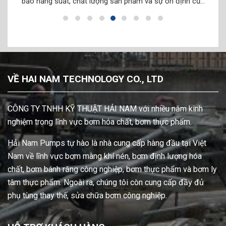
Với
bảo năng suất, chất lượng sản phẩm và sự ổn định của
mà 
và có
dây chuyền. Sơn, mực in và các loại chất lỏng liên quan
hàn
]
thường có đặc tính đa dạng về […]
p
VỀ HAI NAM TECHNOLOGY CO., LTD
CÔNG TY TNHH KỸ THUẬT HẢI NAM với nhiều năm kinh
nghiệm trong lĩnh vực bơm hóa chất, bơm thực phẩm.
Hải Nam Pumps tự hào là nhà cung cấp hàng đầu tại Việt
Nam về lĩnh vực bơm màng khí nén, bơm định lượng hóa
chất, bơm bánh răng công nghiệp, bơm thực phẩm và bơm ly
tâm thực phẩm. Ngoài ra, chúng tôi còn cung cấp đầy đủ
phụ tùng thay thế, sửa chữa bơm công nghiệp.