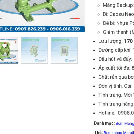
Màng Backup
Bi: Caosu Ne
Đế bi: Nhựa P
Giảm thanh (M
Lưu lượng:
170 
Đường cấp khí:
Đầu hút và đẩy:
Áp xuất tối đa: 
Chất rắn qua b
Đơn vị tính: Cái
Tình trạng: Mớ
Tình trạng hàng
Hotline: 0908.
Danh mục:
Bơm Màng
Thẻ:
Bơm màng Mara