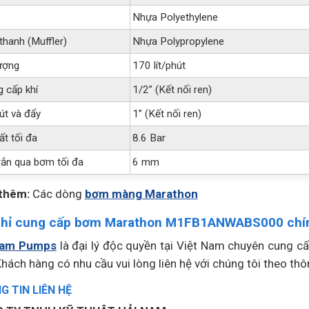
Nhựa Polyethylene
thanh (Muffler)
Nhựa Polypropylene
ượng
170 lít/phút
 cấp khí
1/2” (Kết nối ren)
út và đẩy
1” (Kết nối ren)
ất tối đa
8.6 Bar
rắn qua bơm tối đa
6 mm
thêm:
Các dòng
bơm màng Marathon
chỉ cung cấp bơm Marathon M1FB1ANWABS000 chí
Nam Pumps
là đại lý độc quyền tại Việt Nam chuyên cung c
Khách hàng có nhu cầu vui lòng liên hệ với chúng tôi theo thô
 TIN LIÊN HỆ