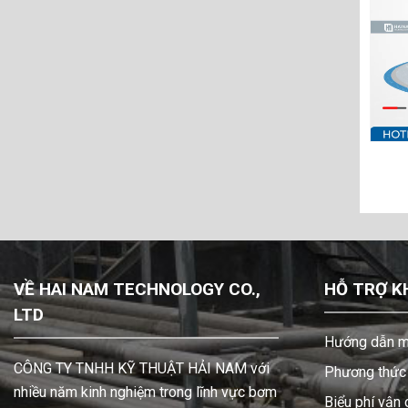
rathon
Bơm màng Marathon
BS000
M1FB1ABWABS000
VỀ HAI NAM TECHNOLOGY CO.,
HỖ TRỢ K
LTD
Hướng dẫn m
CÔNG TY TNHH KỸ THUẬT HẢI NAM với
Phương thức 
nhiều năm kinh nghiệm trong lĩnh vực bơm
Biểu phí vận