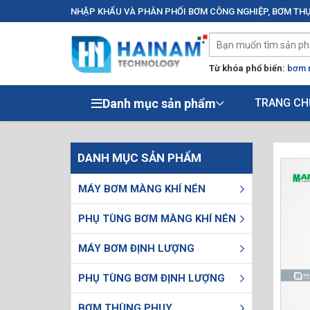
NHẬP KHẨU VÀ PHÂN PHỐI BƠM CÔNG NGHIỆP, BƠM THỰ
Từ khóa phổ biến:
bơm 
Danh mục sản phẩm
TRANG CH
DANH MỤC SẢN PHẨM
MÁY BƠM MÀNG KHÍ NÉN
PHỤ TÙNG BƠM MÀNG KHÍ NÉN
MÁY BƠM ĐỊNH LƯỢNG
PHỤ TÙNG BƠM ĐỊNH LƯỢNG
BƠM THÙNG PHUY