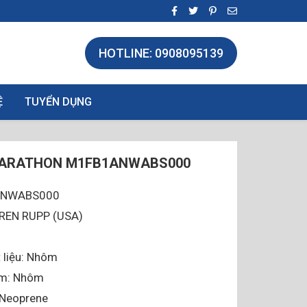
HOTLINE: 0908095139
Ệ
TUYỂN DỤNG
ARATHON M1FB1ANWABS000
ANWABS000
RREN RUPP (USA)
 liệu: Nhôm
âm: Nhôm
 Neoprene