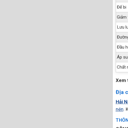
Đế bi
Giảm 
Lưu l
Đường
Đầu h
Áp su
Chất 
Xem 
Địa 
Hải 
nén
. 
THÔNG