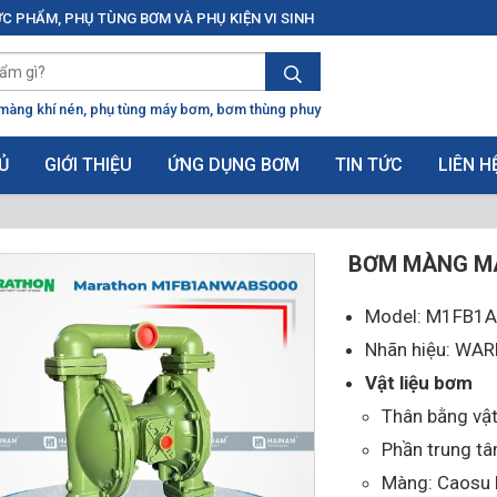
C PHẨM, PHỤ TÙNG BƠM VÀ PHỤ KIỆN VI SINH
màng khí nén
phụ tùng máy bơm
bơm thùng phuy
Ủ
GIỚI THIỆU
ỨNG DỤNG BƠM
TIN TỨC
LIÊN H
BƠM MÀNG M
Model: M1FB1
Nhãn hiệu: WA
Vật liệu bơm
Thân bằng vật
Phần trung t
Màng: Caosu