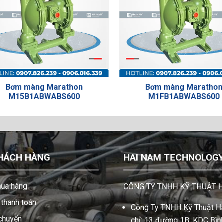
Bơm màng Marathon
Bơm màng Maratho
M15B1ABWABS600
M1FB1ABWABS600
HÁCH HÀNG
HAI NAM TECHNOLOGY 
ua hàng
CÔNG TY TNHH KỸ THUẬT 
thanh toán
Công Ty TNHH Kỹ Thuật Hả
 chuyển
chỉ: 13 đường 1B, KDC Bình