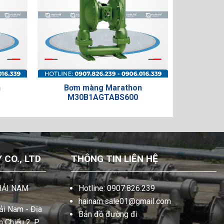
n
Bơm màng Marathon
Bơm 
M30B1AGTABS600
M15
CO., LTD
THÔNG TIN LIÊN HỆ
HẢI NAM
Hotline: 0907.826.239
hainam.sale01@gmail.com
i Nam - Địa
Bản đồ đường đi
 Chiểu 2, P.