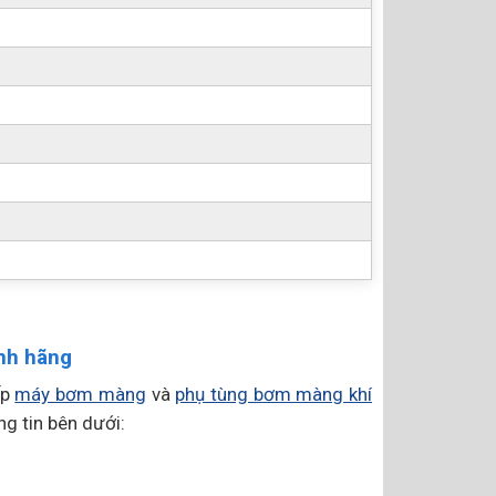
nh hãng
ấp
máy bơm màng
và
phụ tùng bơm màng khí
ng tin bên dưới: