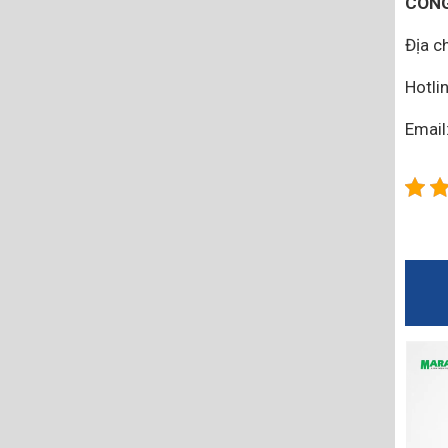
CÔNG
Địa ch
Hotli
Emai