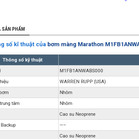
Ả SẢN PHẨM
g số kĩ thuật của
bơm màng Marathon M1FB1ANW
Thông số kỹ thuật
l
M1FB1ANWABS000
hiệu
WARREN RUPP (USA)
 bơm
Nhôm
trung tâm
Nhôm
Cao su Neoprene
 Backup
—–
Cao su Neoprene