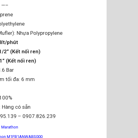
: —–
oprene
olyethylene
ufler): Nhựa Polypropylene
lít/phút
1/2” (Kết nối ren)
1” (Kết nối ren)
8.6 Bar
ơm tối đa: 6 mm
i 100%
: Hàng có sẵn
095.139 – 0907.826.239
 Marathon
thon M1FB1ANWABS000