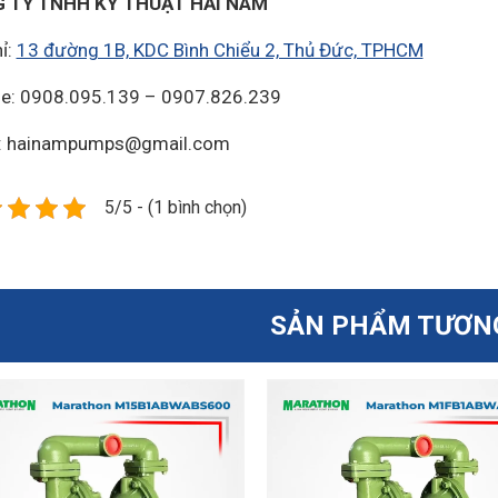
 TY TNHH KỸ THUẬT HẢI NAM
ỉ:
13 đường 1B, KDC Bình Chiểu 2, Thủ Đức, TPHCM
ne: 0908.095.139 – 0907.826.239
l: hainampumps@gmail.com
5/5 - (1 bình chọn)
SẢN PHẨM TƯƠN