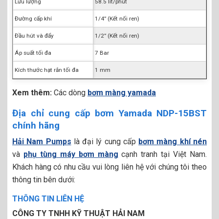
Lưu lượng
58.5 lít/phút
Đường cấp khí
1/4” (Kết nối ren)
Đầu hút và đẩy
1/2” (Kết nối ren)
Áp suất tối đa
7 Bar
Kích thước hạt rắn tối đa
1 mm
Xem thêm:
Các dòng
bơm màng yamada
Địa chỉ cung cấp bơm Yamada NDP-15BST
chính hãng
Hải Nam Pumps
là đại lý cung cấp
bơm màng khí nén
và
phụ tùng máy bơm màng
cạnh tranh tại Việt Nam.
Khách hàng có nhu cầu vui lòng liên hệ với chúng tôi theo
thông tin bên dưới:
THÔNG TIN LIÊN HỆ
CÔNG TY TNHH KỸ THUẬT HẢI NAM