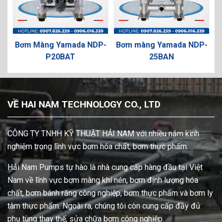
ơm Màng Yamada NDP-
Bơm màng Yamada NDP-
Bơm Mà
P20BAT
25BAN
VỀ HAI NAM TECHNOLOGY CO., LTD
CÔNG TY TNHH KỸ THUẬT HẢI NAM với nhiều năm kinh
nghiệm trong lĩnh vực bơm hóa chất, bơm thực phẩm.
Hải Nam Pumps tự hào là nhà cung cấp hàng đầu tại Việt
Nam về lĩnh vực bơm màng khí nén, bơm định lượng hóa
chất, bơm bánh răng công nghiệp, bơm thực phẩm và bơm ly
tâm thực phẩm. Ngoài ra, chúng tôi còn cung cấp đầy đủ
phụ tùng thay thế, sửa chữa bơm công nghiệp.