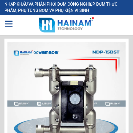
NHẬP KHẨU VÀ PHÂN PHỐI BƠM CÔNG NGHIỆP, BƠM THỰC
PHẨM, PHỤ TÙNG BƠM VÀ PHỤ KIỆN VI SINH