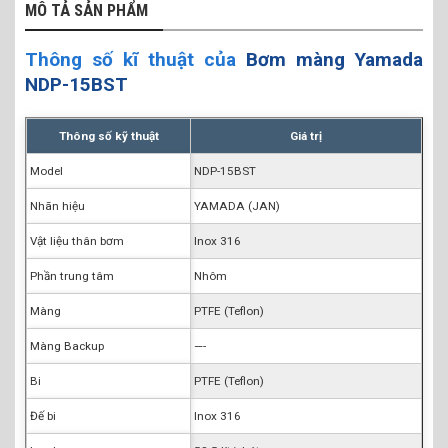
MÔ TẢ SẢN PHẨM
Thông số kĩ thuật của
Bơm màng Yamada
NDP-15BST
Thông số kỹ thuật
Giá trị
Model
NDP-15BST
Nhãn hiệu
YAMADA (JAN)
Vật liệu thân bơm
Inox 316
Phần trung tâm
Nhôm
Màng
PTFE (Teflon)
Màng Backup
—-
Bi
PTFE (Teflon)
Đế bi
Inox 316