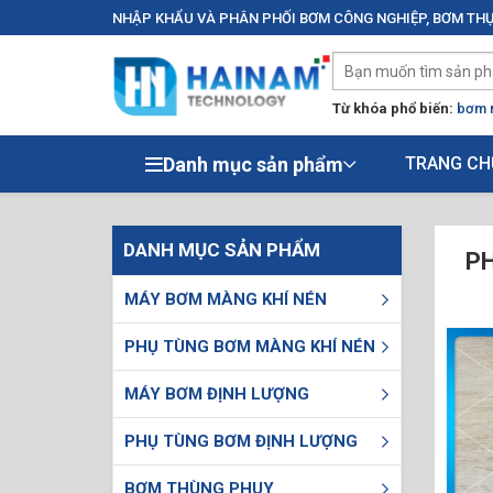
NHẬP KHẨU VÀ PHÂN PHỐI BƠM CÔNG NGHIỆP, BƠM THỰ
Từ khóa phổ biến:
bơm 
Danh mục sản phẩm
TRANG CH
DANH MỤC SẢN PHẨM
PH
MÁY BƠM MÀNG KHÍ NÉN
PHỤ TÙNG BƠM MÀNG KHÍ NÉN
MÁY BƠM ĐỊNH LƯỢNG
PHỤ TÙNG BƠM ĐỊNH LƯỢNG
BƠM THÙNG PHUY