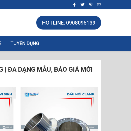
HOTLINE: 0908095139
Ệ
TUYỂN DỤNG
NG | ĐA DẠNG MẪU, BÁO GIÁ MỚI