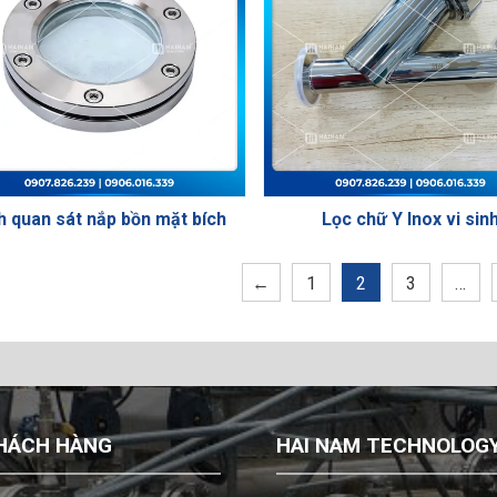
h quan sát nắp bồn mặt bích
Lọc chữ Y Inox vi sin
←
1
2
3
…
HÁCH HÀNG
HAI NAM TECHNOLOGY 