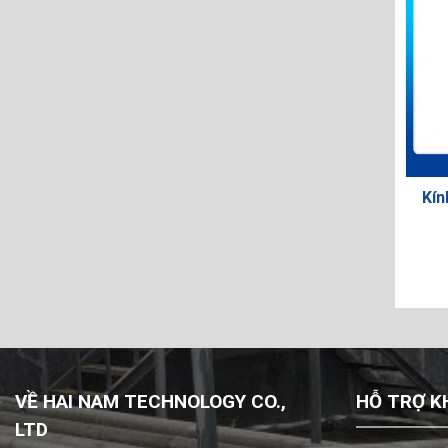
Kín
VỀ HAI NAM TECHNOLOGY CO.,
HỖ TRỢ K
LTD