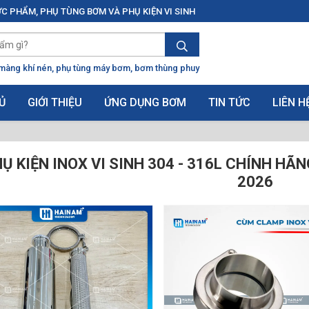
C PHẨM, PHỤ TÙNG BƠM VÀ PHỤ KIỆN VI SINH
màng khí nén
phụ tùng máy bơm
bơm thùng phuy
Ủ
GIỚI THIỆU
ỨNG DỤNG BƠM
TIN TỨC
LIÊN H
Ụ KIỆN INOX VI SINH 304 - 316L CHÍNH HÃ
2026