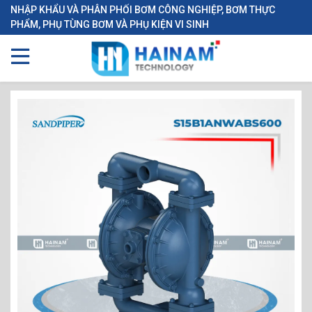
NHẬP KHẨU VÀ PHÂN PHỐI BƠM CÔNG NGHIỆP, BƠM THỰC
PHẨM, PHỤ TÙNG BƠM VÀ PHỤ KIỆN VI SINH