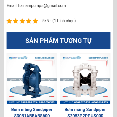
Email: hainampumps@gmail.com
5/5 - (1 bình chọn)
SẢN PHẨM TƯƠNG TỰ
Bơm màng Sandpiper
Bơm màng Sandpiper
B
S30B1ABBABS600
S20B3P2PPUS000