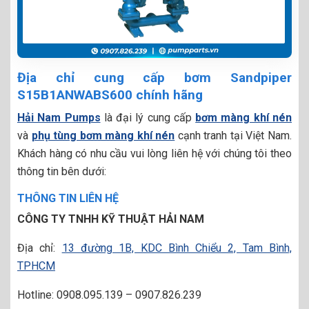
Địa chỉ cung cấp bơm Sandpiper
S15B1ANWABS600 chính hãng
Hải Nam Pumps
là đại lý cung cấp
bơm màng khí nén
và
phụ tùng bơm màng khí nén
cạnh tranh tại Việt Nam.
Khách hàng có nhu cầu vui lòng liên hệ với chúng tôi theo
thông tin bên dưới:
THÔNG TIN LIÊN HỆ
CÔNG TY TNHH KỸ THUẬT HẢI NAM
Địa chỉ:
13 đường 1B, KDC Bình Chiểu 2, Tam Bình,
TPHCM
Hotline: 0908.095.139 – 0907.826.239