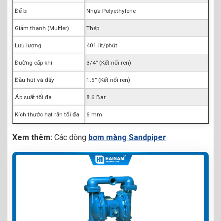
Đế bi
Nhựa Polyethylene
Giảm thanh (Muffler)
Thép
Lưu lượng
401 lít/phút
Đường cấp khí
3/4” (Kết nối ren)
Đầu hút và đẩy
1.5” (Kết nối ren)
Áp suất tối đa
8.6 Bar
Kích thước hạt rắn tối đa
6 mm
Xem thêm:
Các dòng
bơm màng Sandpiper