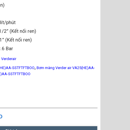
on)
lít/phút
/2” (Kết nối ren)
1” (Kết nối ren)
8.6 Bar
Verderair
,
(HE)AA-SSTFTFTBOO
Bơm màng Verder air VA25(HE)AA-
E)AA-SSTFTFTBOO
O