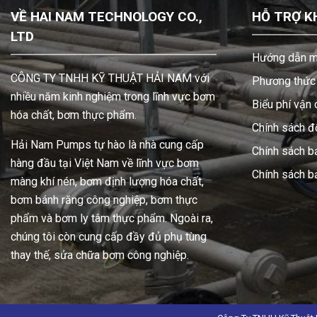
VỀ HAI NAM TECHNOLOGY CO.,
HỖ TRỢ K
LTD
Hướng dẫn m
CÔNG TY TNHH KỸ THUẬT HẢI NAM với
Phương thức 
nhiều năm kinh nghiệm trong lĩnh vực bơm
Biểu phí vận
hóa chất, bơm thực phẩm.
Chính sách đổ
Hải Nam Pumps tự hào là nhà cung cấp
Chính sách b
hàng đầu tại Việt Nam về lĩnh vực bơm
Chính sách 
màng khí nén, bơm định lượng hóa chất,
bơm bánh răng công nghiệp, bơm thực
phẩm và bơm ly tâm thực phẩm. Ngoài ra,
chúng tôi còn cung cấp đầy đủ phụ tùng
thay thế, sửa chữa bơm công nghiệp.