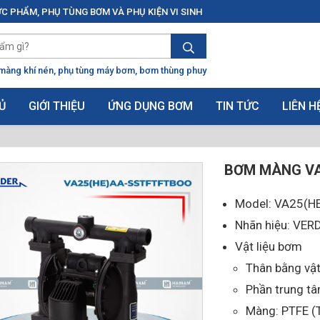
C PHẨM, PHỤ TÙNG BƠM VÀ PHỤ KIỆN VI SINH
màng khí nén
phụ tùng máy bơm
bơm thùng phuy
Ủ
GIỚI THIỆU
ỨNG DỤNG BƠM
TIN TỨC
LIÊN H
BƠM MÀNG VA
Model: VA25(H
Nhãn hiệu: VER
Vật liệu bơm
Thân bằng vật
Phần trung t
Màng: PTFE (T