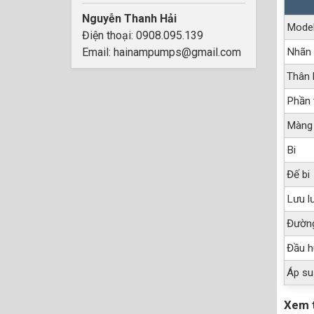
Nguyễn Thanh Hải
Mode
Điện thoại: 0908.095.139
Email: hainampumps@gmail.com
Nhãn 
Thân 
Phần 
Màng
Bi
Đế bi
Lưu l
Đường
Đầu h
Áp su
Xem 