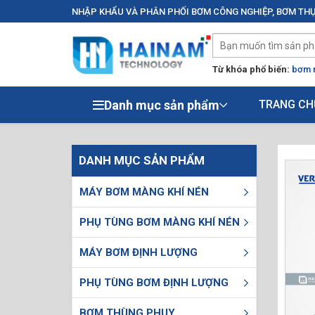
NHẬP KHẨU VÀ PHÂN PHỐI BƠM CÔNG NGHIỆP, BƠM THỰ
Từ khóa phổ biến:
bơm 
Danh mục sản phẩm
TRANG CH
DANH MỤC SẢN PHẨM
MÁY BƠM MÀNG KHÍ NÉN
PHỤ TÙNG BƠM MÀNG KHÍ NÉN
MÁY BƠM ĐỊNH LƯỢNG
PHỤ TÙNG BƠM ĐỊNH LƯỢNG
BƠM THÙNG PHUY