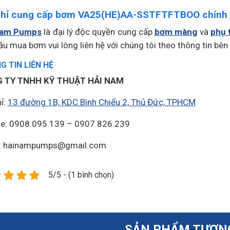
chỉ cung cấp bơm VA25(HE)AA-SSTFTFTBOO chính
Nam Pumps
là đại lý độc quyền cung cấp
bơm màng
và
phụ 
ầu mua bơm vui lòng liên hệ với chúng tôi theo thông tin bên
 TIN LIÊN HỆ
 TY TNHH KỸ THUẬT HẢI NAM
ỉ:
13 đường 1B, KDC Bình Chiểu 2, Thủ Đức, TPHCM
ne: 0908.095.139 – 0907.826.239
l: hainampumps@gmail.com
5/5 - (1 bình chọn)
SẢN PHẨM TƯƠN