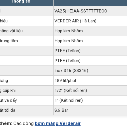
Thông số
l
VA25(HE)AA-SSTFTFTBOO
hiệu
VERDER AIR (Hà Lan)
bằng vật liệu
Hợp kim Nhôm
trung tâm
Hợp kim Nhôm
PTFE (Teflon)
PTFE (Teflon)
Inox 316 (SS316)
ượng
189 lít/phút
 cấp khí
1/2” (Kết nối ren)
út và đẩy
1” (Kết nối ren)
ất tối đa
8.6 Bar
thêm:
Các dòng
bơm màng Verderair