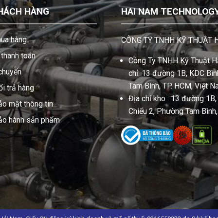
HÁCH HÀNG
HAI NAM TECHNOLOGY 
ua hàng
CÔNG TY TNHH KỸ THUẬT 
thanh toán
Công Ty TNHH Kỹ Thuật Hả
 chuyển
chỉ: 13 đường 1B, KDC Bình
Tam Bình, TP. HCM, Việt N
i trả hàng
Địa chỉ kho : 13 đường 1B
ảo mật thông tin
Chiểu 2, Phường Tam Bình
bảo hành sản phẩm