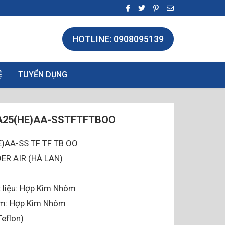
HOTLINE: 0908095139
Ệ
TUYỂN DỤNG
25(HE)AA-SSTFTFTBOO
E)AA-SS TF TF TB OO
DER AIR (HÀ LAN)
 liệu: Hợp Kim Nhôm
âm: Hợp Kim Nhôm
eflon)