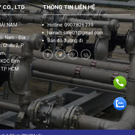
CO., LTD
THÔNG TIN LIÊN HỆ
HẢI NAM
Hotline: 0907.826.239
hainam.sale01@gmail.com
i Nam - Địa
Bản đồ đường đi
 Chiểu 2, P.
am.
, KDC Bình
, TP. HCM