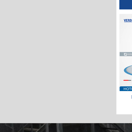
Màng Verderair VA40AA-
Bơm màng VA25(HE)SP-
GEGEGETBOO
SSTFTOTBOO