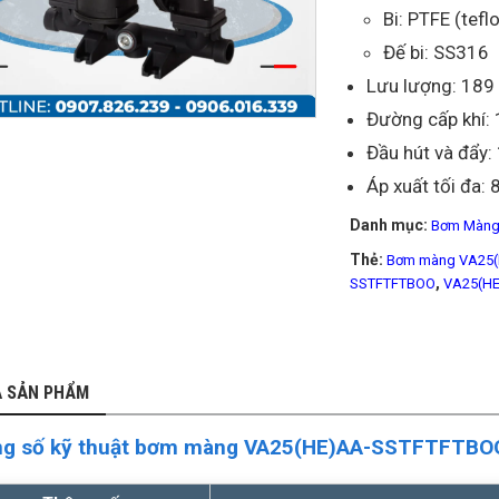
Bi: PTFE (tefl
Đế bi: SS316
Lưu lượng: 189 
Đường cấp khí: 1
Đầu hút và đẩy: 
Áp xuất tối đa: 
Danh mục:
Bơm Màng 
Thẻ:
Bơm màng VA25
,
SSTFTFTBOO
VA25(H
Ả SẢN PHẨM
g số kỹ thuật bơm màng VA25(HE)AA-SSTFTFTBO