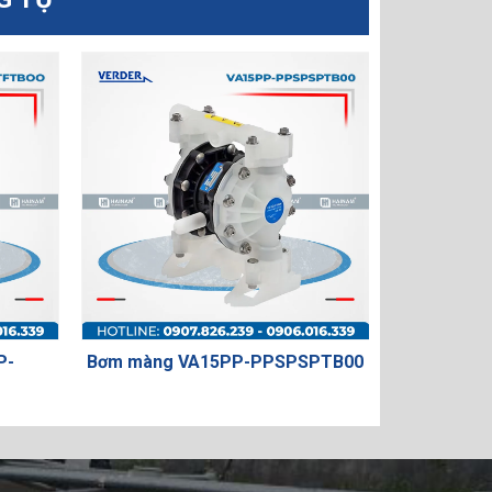
A15PP-PPSPSPTB00
Bơm màng VA20AP-PPTFTFTB00