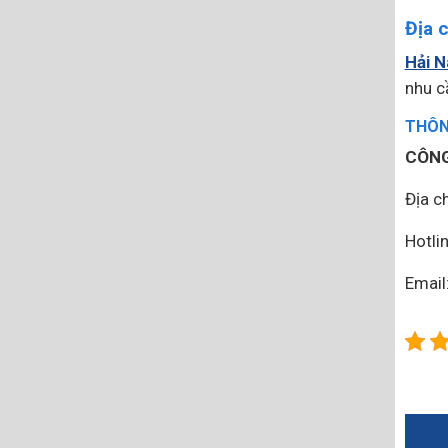
Địa 
Hải 
nhu c
THÔNG
CÔNG
Địa ch
Hotli
Emai