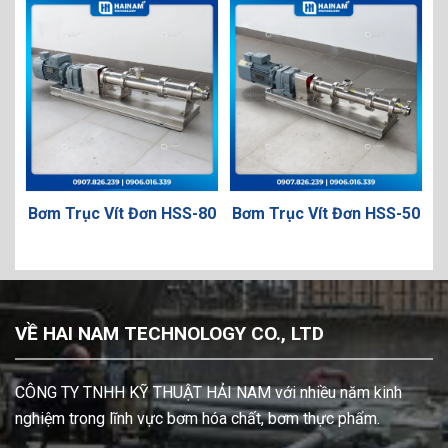
Đơn HSS-80
Bơm Trục Vít Đơn HSS-50
Bơm Trục Vít Đơn 
110
VỀ HAI NAM TECHNOLOGY CO., LTD
CÔNG TY TNHH KỸ THUẬT HẢI NAM với nhiều năm kinh
nghiệm trong lĩnh vực bơm hóa chất, bơm thực phẩm.