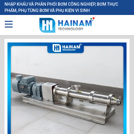
NHẬP KHẨU VÀ PHÂN PHỐI BƠM CÔNG NGHIỆP, BƠM THỰC
PHẨM, PHỤ TÙNG BƠM VÀ PHỤ KIỆN VI SINH