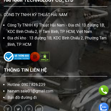
HAI NAM TECHNOLOGY CO., LTD
CÔNG TY TNHH KỸ THUẬT HẢI NAM
Công Ty TNHH Kỹ Thuật Hải Nam - Địa chỉ: 13 đường 1B,
KDC Bình Chiểu 2, P. Tam Bình, TP. HCM, Việt Nam.
Địa chỉ kho : 13 đường 1B, KDC Bình Chiểu 2, Phường Tam
Bình, TP. HCM
THÔNG TIN LIÊN HỆ
Hotline: 0907.826.239
hainam.sale01@gmail.com
Bản đồ đường đi