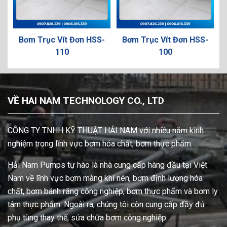
c Vít Đơn HSS-
Bơm Trục Vít Đơn HSS-
Bơm Trục Vít
110
100
150
VỀ HAI NAM TECHNOLOGY CO., LTD
CÔNG TY TNHH KỸ THUẬT HẢI NAM với nhiều năm kinh
nghiệm trong lĩnh vực bơm hóa chất, bơm thực phẩm.
Hải Nam Pumps tự hào là nhà cung cấp hàng đầu tại Việt
Nam về lĩnh vực bơm màng khí nén, bơm định lượng hóa
chất, bơm bánh răng công nghiệp, bơm thực phẩm và bơm ly
tâm thực phẩm. Ngoài ra, chúng tôi còn cung cấp đầy đủ
phụ tùng thay thế, sửa chữa bơm công nghiệp.