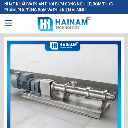
NHẬP KHẨU VÀ PHÂN PHỐI BƠM CÔNG NGHIỆP, BƠM THỰC
PHẨM, PHỤ TÙNG BƠM VÀ PHỤ KIỆN VI SINH