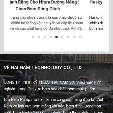
g |
Husky 716 Dùng Cho Ngành Nào? Các Ứng
Dụng Phổ Biến
ược sử
Husky 716 dùng cho ngành nào? Đây là câu hỏi được
T
ệu nhựa
nhiều doanh nghiệp quan tâm khi tìm kiếm một dòng
b
Với đặc
bơm màng khí nén phục vụ sản xuất công nghiệp. Với
b
t lỏng
thiết kế linh hoạt, khả năng vận hành bằng khí nén và có
d
thể đáp ứng nhiều loại chất lỏng khi lựa chọn […]
VỀ HAI NAM TECHNOLOGY CO., LTD
CÔNG TY TNHH KỸ THUẬT HẢI NAM với nhiều năm kinh
nghiệm trong lĩnh vực bơm hóa chất, bơm thực phẩm.
Hải Nam Pumps tự hào là nhà cung cấp hàng đầu tại Việt
Nam về lĩnh vực bơm màng khí nén, bơm định lượng hóa
chất, bơm bánh răng công nghiệp, bơm thực phẩm và bơm ly