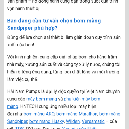
sản phẩm – họ đồng hành cùng bạn trong suốt quá trình
vận hành thiết bị.
Bạn đang cần tư vấn chọn bơm màng
Sandpiper phù hợp?
Đừng để lựa chọn sai thiết bị làm gián đoạn quy trình sản
xuất của bạn!
Với kinh nghiệm cung cấp giải pháp bơm cho hàng trăm
nhà máy, xưởng sản xuất và công ty xử lý nước, chúng tôi
hiểu rõ từng ứng dụng, từng loại chất lỏng và môi trường
làm việc cụ thể.
Hải Nam Pumps là đại lý độc quyền tại Việt Nam chuyên
cung cấp
máy bơm màng
và
phụ kiện máy bơm
màng
. HNTECH cung ứng nhiều loại máy hiện
đại như
bơm màng ARO
,
bơm màng Marathon
,
bơm màng
Sandpiper
,
bơm màng Husky
,
Wilden
,
Versamatic
– của
mỹ,
TDS
, DYI của Đài Loan,
Yamada của Nhật
,…