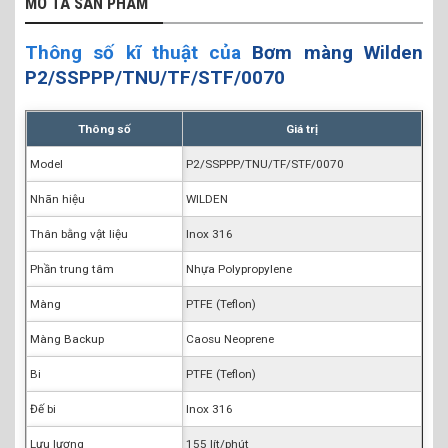
MÔ TẢ SẢN PHẨM
Thông số kĩ thuật của
Bơm màng Wilden
P2/SSPPP/TNU/TF/STF/0070
Thông số
Giá trị
Model
P2/SSPPP/TNU/TF/STF/0070
Nhãn hiệu
WILDEN
Thân bằng vật liệu
Inox 316
Phần trung tâm
Nhựa Polypropylene
Màng
PTFE (Teflon)
Màng Backup
Caosu Neoprene
Bi
PTFE (Teflon)
Đế bi
Inox 316
Lưu lượng
155 lít/phút