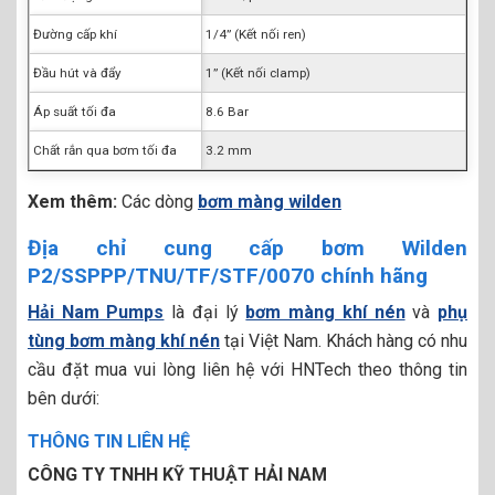
Đường cấp khí
1/4” (Kết nối ren)
Đầu hút và đẩy
1” (Kết nối clamp)
Áp suất tối đa
8.6 Bar
Chất rắn qua bơm tối đa
3.2 mm
Xem thêm:
Các dòng
bơm màng wilden​
Địa chỉ cung cấp bơm Wilden
P2/SSPPP/TNU/TF/STF/0070 chính hãng
Hải Nam Pumps
là đại lý
bơm màng khí nén
và
phụ
tùng bơm màng khí nén
tại Việt Nam. Khách hàng có nhu
cầu đặt mua vui lòng liên hệ với HNTech theo thông tin
bên dưới:
THÔNG TIN LIÊN HỆ
CÔNG TY TNHH KỸ THUẬT HẢI NAM