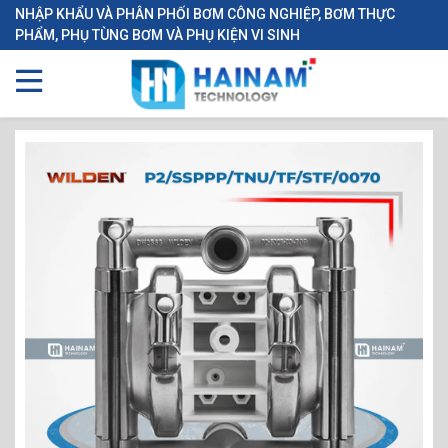
NHẬP KHẨU VÀ PHÂN PHỐI BƠM CÔNG NGHIỆP, BƠM THỰC
PHẨM, PHỤ TÙNG BƠM VÀ PHỤ KIỆN VI SINH