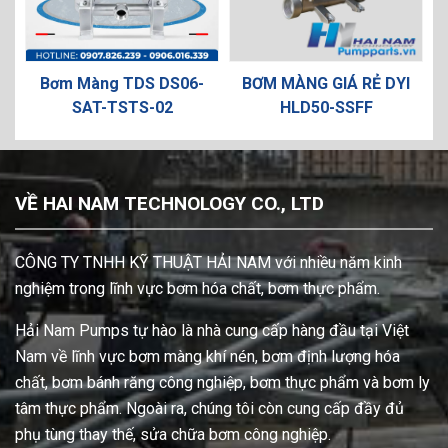
Bơm Màng TDS DS06-
BƠM MÀNG GIÁ RẺ DYI
Bơm
SAT-TSTS-02
HLD50-SSFF
P1/PP
VỀ HAI NAM TECHNOLOGY CO., LTD
CÔNG TY TNHH KỸ THUẬT HẢI NAM với nhiều năm kinh
nghiệm trong lĩnh vực bơm hóa chất, bơm thực phẩm.
Hải Nam Pumps tự hào là nhà cung cấp hàng đầu tại Việt
Nam về lĩnh vực bơm màng khí nén, bơm định lượng hóa
chất, bơm bánh răng công nghiệp, bơm thực phẩm và bơm ly
tâm thực phẩm. Ngoài ra, chúng tôi còn cung cấp đầy đủ
phụ tùng thay thế, sửa chữa bơm công nghiệp.