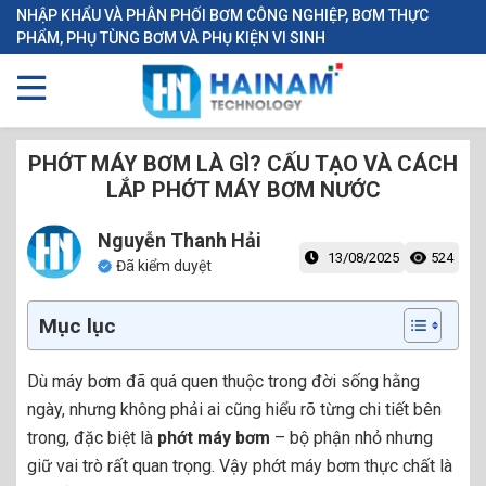
NHẬP KHẨU VÀ PHÂN PHỐI BƠM CÔNG NGHIỆP, BƠM THỰC
PHẨM, PHỤ TÙNG BƠM VÀ PHỤ KIỆN VI SINH
PHỚT MÁY BƠM LÀ GÌ? CẤU TẠO VÀ CÁCH
LẮP PHỚT MÁY BƠM NƯỚC
Nguyễn Thanh Hải
13/08/2025
524
Đã kiểm duyệt
Mục lục
Dù máy bơm đã quá quen thuộc trong đời sống hằng
ngày, nhưng không phải ai cũng hiểu rõ từng chi tiết bên
trong, đặc biệt là
phớt máy bơm
– bộ phận nhỏ nhưng
giữ vai trò rất quan trọng. Vậy phớt máy bơm thực chất là