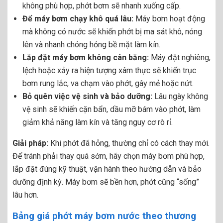
không phù hợp, phớt bơm sẽ nhanh xuống cấp.
Để máy bơm chạy khô quá lâu:
Máy bơm hoạt động
mà không có nước sẽ khiến phớt bị ma sát khô, nóng
lên và nhanh chóng hỏng bề mặt làm kín.
Lắp đặt máy bơm không cân bằng:
Máy đặt nghiêng,
lệch hoặc xảy ra hiện tượng xâm thực sẽ khiến trục
bơm rung lắc, va chạm vào phớt, gây mẻ hoặc nứt.
Bỏ quên việc vệ sinh và bảo dưỡng:
Lâu ngày không
vệ sinh sẽ khiến cặn bẩn, dầu mỡ bám vào phớt, làm
giảm khả năng làm kín và tăng nguy cơ rò rỉ.
Giải pháp:
Khi phớt đã hỏng, thường chỉ có cách thay mới.
Để tránh phải thay quá sớm, hãy chọn máy bơm phù hợp,
lắp đặt đúng kỹ thuật, vận hành theo hướng dẫn và bảo
dưỡng định kỳ. Máy bơm sẽ bền hơn, phớt cũng “sống”
lâu hơn.
Bảng giá phớt máy bơm nước theo thương