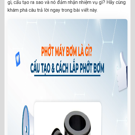
gì, cấu tạo ra sao và nó đảm nhận nhiệm vụ gì? Hãy cùng
khám phá câu trả lời ngay trong bài viết này.