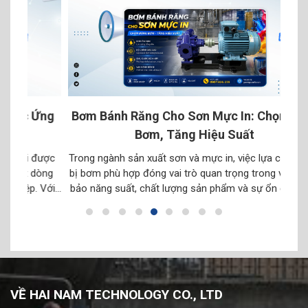
Ứng
Bơm Bánh Răng Cho Sơn Mực In: Chọn Đúng
B
Bơm, Tăng Hiệu Suất
ược
Trong ngành sản xuất sơn và mực in, việc lựa chọn thiết
Tron
òng
bị bơm phù hợp đóng vai trò quan trọng trong việc đảm
loạ
Với
bảo năng suất, chất lượng sản phẩm và sự ổn định của
mà 
và có
dây chuyền. Sơn, mực in và các loại chất lỏng liên quan
hàn
]
thường có đặc tính đa dạng về […]
p
VỀ HAI NAM TECHNOLOGY CO., LTD