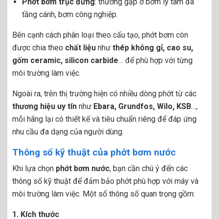
Phớt bơm trục đứng
: thường gặp ở bơm ly tâm đa
tầng cánh, bơm công nghiệp.
Bên cạnh cách phân loại theo cấu tạo, phớt bơm còn
được chia theo
chất liệu
như
thép không gỉ, cao su,
gốm ceramic, silicon carbide
… để phù hợp với từng
môi trường làm việc.
Ngoài ra, trên thị trường hiện có nhiều dòng phớt từ các
thương hiệu uy tín
như
Ebara, Grundfos, Wilo, KSB
…,
mỗi hãng lại có thiết kế và tiêu chuẩn riêng để đáp ứng
nhu cầu đa dạng của người dùng.
Thông số kỹ thuật của phớt bơm nước
Khi lựa chọn
phớt bơm nước
, bạn cần chú ý đến các
thông số kỹ thuật để đảm bảo phớt phù hợp với máy và
môi trường làm việc. Một số thông số quan trọng gồm:
1. Kích thước