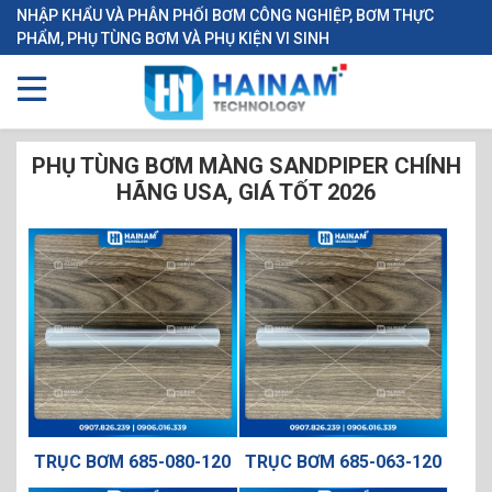
NHẬP KHẨU VÀ PHÂN PHỐI BƠM CÔNG NGHIỆP, BƠM THỰC
PHẨM, PHỤ TÙNG BƠM VÀ PHỤ KIỆN VI SINH
PHỤ TÙNG BƠM MÀNG SANDPIPER CHÍNH
HÃNG USA, GIÁ TỐT 2026
TRỤC BƠM 685-080-120
TRỤC BƠM 685-063-120