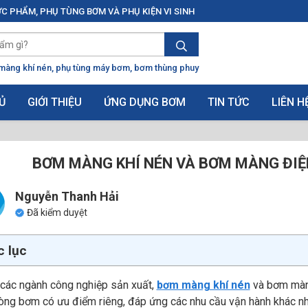
C PHẨM, PHỤ TÙNG BƠM VÀ PHỤ KIỆN VI SINH
màng khí nén
phụ tùng máy bơm
bơm thùng phuy
Ủ
GIỚI THIỆU
ỨNG DỤNG BƠM
TIN TỨC
LIÊN H
BƠM MÀNG KHÍ NÉN VÀ BƠM MÀNG ĐIỆ
Nguyễn Thanh Hải
Đã kiểm duyệt
 lục
 các ngành công nghiệp sản xuất,
bơm màng khí nén
và bơm màng 
ng bơm có ưu điểm riêng, đáp ứng các nhu cầu vận hành khác nha