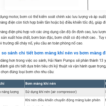
dụng motor, bơm có thể kiểm soát chính xác lưu lượng và áp suất
ng điện còn tích hợp biến tần hoặc bộ điều khiển tốc độ, giúp điề
ng điện phù hợp với các ứng dụng cần độ ổn định cao, lưu lượn
 sản xuất hóa chất, bơm bùn đặc, bơm chất có độ nhớt cao… Tuy
i trường dễ cháy nổ, yêu cầu an toàn phòng nổ cao.
 so sánh chi tiết bơm màng khí nén vs bơm màng đ
 dàng hơn trong việc so sánh, Hải Nam Pumps sẽ phân thành 13 y
 đánh giá chi tiết dựa trên tiêu chí kỹ thuật và vận hành quan trọ
 chọn đúng loại bơm cho nhu cầu:
chí
Bơm màng khí nén
 năng lượng
Sử dụng khí nén (air compressor)
Khí nén điều khiển chuyển động màng luân phiên