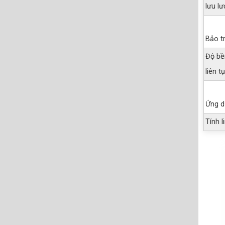
lưu l
Bảo t
Độ bề
liên t
Ứng d
Tính l