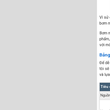
Vì sử 
bơm mà
Bơm mà
phẩm,
với mô
Bảng
Để dễ
tôi sẽ
và lựa
Tiêu 
Nguồn