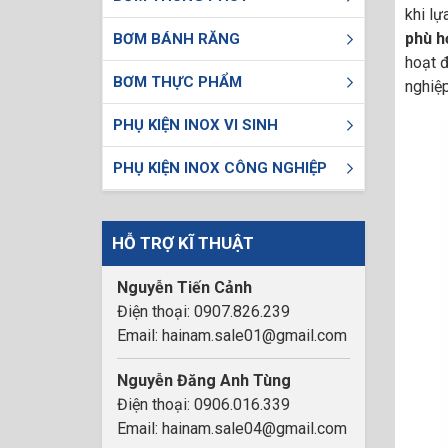
khi lự
phù h
BƠM BÁNH RĂNG
hoạt đ
BƠM THỰC PHẨM
nghiệp
PHỤ KIỆN INOX VI SINH
PHỤ KIỆN INOX CÔNG NGHIỆP
HỖ TRỢ KĨ THUẬT
Nguyễn Tiến Cảnh
Điện thoại: 0907.826.239
Email: hainam.sale01@gmail.com
Nguyễn Đăng Anh Tùng
Điện thoại: 0906.016.339
Email: hainam.sale04@gmail.com