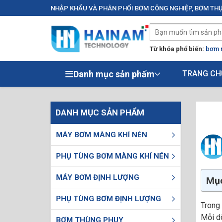
NHẬP KHẨU VÀ PHÂN PHỐI BƠM CÔNG NGHIỆP, BƠM THỰ
Từ khóa phổ biến:
bơm 
Danh mục sản phẩm
TRANG CH
DANH MỤC SẢN PHẨM
MÁY BƠM MÀNG KHÍ NÉN
PHỤ TÙNG BƠM MÀNG KHÍ NÉN
MÁY BƠM ĐỊNH LƯỢNG
Mục
PHỤ TÙNG BƠM ĐỊNH LƯỢNG
Trong
Mỗi dò
BƠM THÙNG PHUY