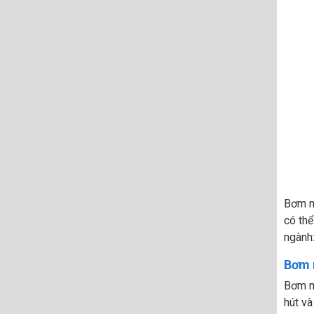
Bơm mà
có thể
ngành:
Bơm 
Bơm m
hút và