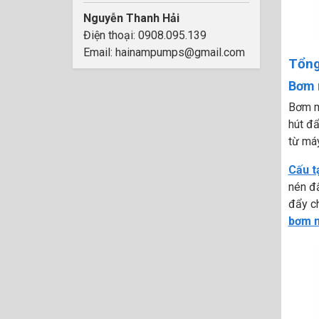
Nguyễn Thanh Hải
Điện thoại: 0908.095.139
Email: hainampumps@gmail.com
Tổng
Bơm 
Bơm mà
hút đ
từ máy
Cấu t
nén đẩ
đẩy ch
bơm m