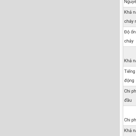
Nguyê
Khả n
cháy 
Độ ổn
chảy
Khả n
Tiếng
động
Chi ph
đầu
Chi p
Khả n