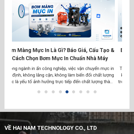
Cấu Tạo &
Bơm Bùn Bằng Bơm Màng Sandpiper – Giải
hà Máy
Pháp Bền Bỉ Cho Môi Trường Khắc Nghiệt
uyển mực in
Trong các ngành công nghiệp như xử lý nước thải, khai
 chất lượng
khoáng, hóa chất hay xây dựng, bơm bùn luôn là một
lượng thành
trong những bài toán khó nhất. Bùn không chỉ đặc, chứ
c loại mực
hạt rắn mà còn có thể ăn mòn thiết bị. Vì vậy, lựa chọn
óa […]
đúng loại bơm không chỉ giúp vận hành […]
VỀ HAI NAM TECHNOLOGY CO., LTD