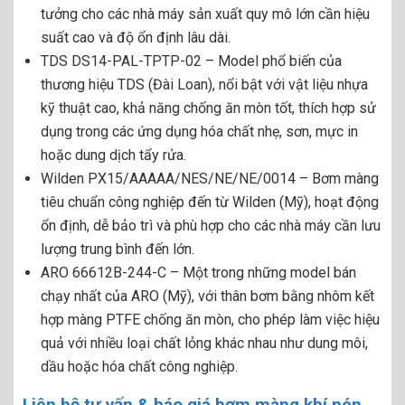
tưởng cho các nhà máy sản xuất quy mô lớn cần hiệu
suất cao và độ ổn định lâu dài.
TDS DS14-PAL-TPTP-02
– Model phổ biến của
thương hiệu TDS (Đài Loan), nổi bật với vật liệu nhựa
kỹ thuật cao, khả năng chống ăn mòn tốt, thích hợp sử
dụng trong các ứng dụng hóa chất nhẹ, sơn, mực in
hoặc dung dịch tẩy rửa.
Wilden PX15/AAAAA/NES/NE/NE/0014
– Bơm màng
tiêu chuẩn công nghiệp đến từ Wilden (Mỹ), hoạt động
ổn định, dễ bảo trì và phù hợp cho các nhà máy cần lưu
lượng trung bình đến lớn.
ARO 66612B-244-C
– Một trong những model bán
chạy nhất của ARO (Mỹ), với thân bơm bằng nhôm kết
hợp màng PTFE chống ăn mòn, cho phép làm việc hiệu
quả với nhiều loại chất lỏng khác nhau như dung môi,
dầu hoặc hóa chất công nghiệp.
Liên hệ tư vấn & báo giá bơm màng khí nén