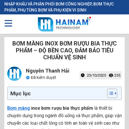
NHẬP KHẨU VÀ PHÂN PHỐI BƠM CÔNG NGHIỆP, BƠM THỰC
PHẨM, PHỤ TÙNG BƠM VÀ PHỤ KIỆN VI SINH
BƠM MÀNG INOX BƠM RƯỢU BIA THỰC
PHẨM – ĐỘ BỀN CAO, ĐẢM BẢO TIÊU
CHUẨN VỆ SINH
Nguyễn Thanh Hải
23/10/2025
255
Đã kiểm duyệt
Mục lục
Bơm màng
inox bơm rượu bia thực phẩm
là thiết bị
chuyên dụng trong ngành đồ uống và thực phẩm, giúp vận
chuyển các loại chất lỏng có tính an toàn vệ sinh cao như