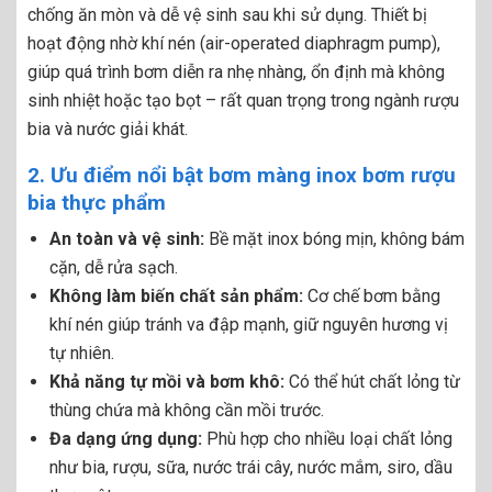
chống ăn mòn và dễ vệ sinh sau khi sử dụng. Thiết bị
hoạt động nhờ khí nén (air-operated diaphragm pump),
giúp quá trình bơm diễn ra nhẹ nhàng, ổn định mà không
sinh nhiệt hoặc tạo bọt – rất quan trọng trong ngành rượu
bia và nước giải khát.
2. Ưu điểm nổi bật bơm màng inox bơm rượu
bia thực phẩm
An toàn và vệ sinh:
Bề mặt inox bóng mịn, không bám
cặn, dễ rửa sạch.
Không làm biến chất sản phẩm:
Cơ chế bơm bằng
khí nén giúp tránh va đập mạnh, giữ nguyên hương vị
tự nhiên.
Khả năng tự mồi và bơm khô:
Có thể hút chất lỏng từ
thùng chứa mà không cần mồi trước.
Đa dạng ứng dụng:
Phù hợp cho nhiều loại chất lỏng
như bia, rượu, sữa, nước trái cây, nước mắm, siro, dầu