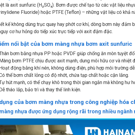
ệt là axit sunfuric (H₂SO₄). Bơm được chế tạo từ các vật liệu n
inylidene Fluoride) hoặc PTFE (Teflon) – những vật liệu có khả 
iết kế không dùng trục quay hay phớt cơ khí, dòng bơm này đảm bả
nguy cơ hư hỏng do tiếp xúc trực tiếp với axit đậm đặc.
iểm nổi bật của bơm màng nhựa bơm axit sunfuric
Thân bơm bằng nhựa PP hoặc PVDF giúp chống ăn mòn tuyệt đối
Màng bơm PTFE chịu được axit mạnh, dung môi hữu cơ và nhiệt đ
Hoạt động bằng khí nén, không dùng điện, phù hợp môi trường dễ
Có thể bơm chất lỏng có độ nhớt, chứa tạp chất hoặc cặn lắng.
Tự hút mạnh, có thể chạy khô trong thời gian ngắn mà không hư h
Dễ tháo lắp, bảo trì và thay thế linh kiện.
dụng của bơm màng nhựa trong công nghiệp hóa c
màng nhựa được ứng dụng rộng rãi trong nhiều ngành 