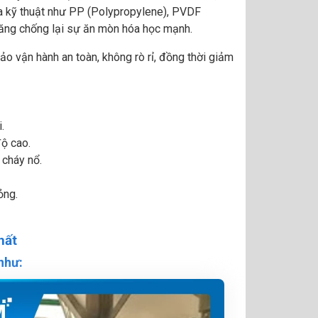
hựa kỹ thuật như PP (Polypropylene), PVDF
năng chống lại sự ăn mòn hóa học mạnh.
o vận hành an toàn, không rò rỉ, đồng thời giảm
.
ộ cao.
 cháy nổ.
ỏng.
hất
như: