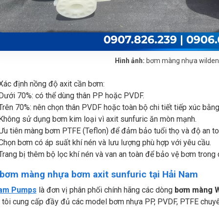
Hình ảnh:
bơm màng nhựa wilden 
Xác định nồng độ axit cần bơm:
Dưới 70%: có thể dùng thân PP hoặc PVDF.
Trên 70%: nên chọn thân PVDF hoặc toàn bộ chi tiết tiếp xúc bằn
Không sử dụng bơm kim loại vì axit sunfuric ăn mòn mạnh.
Ưu tiên màng bơm PTFE (Teflon) để đảm bảo tuổi thọ và độ an to
Chọn bơm có áp suất khí nén và lưu lượng phù hợp với yêu cầu.
Trang bị thêm bộ lọc khí nén và van an toàn để bảo vệ bơm trong q
bơm màng nhựa bơm axit sunfuric tại Hải Nam
Nam Pumps
là đơn vị phân phối chính hãng các dòng
bơm màng W
 tôi cung cấp đầy đủ các model bơm nhựa PP, PVDF, PTFE chuyên