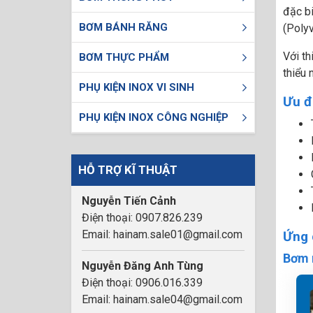
đặc bi
BƠM BÁNH RĂNG
(Polyv
Với th
BƠM THỰC PHẨM
thiểu 
PHỤ KIỆN INOX VI SINH
Ưu đ
PHỤ KIỆN INOX CÔNG NGHIỆP
HỖ TRỢ KĨ THUẬT
Nguyễn Tiến Cảnh
Điện thoại: 0907.826.239
Email: hainam.sale01@gmail.com
Ứng 
Bơm 
Nguyễn Đăng Anh Tùng
Điện thoại: 0906.016.339
Email: hainam.sale04@gmail.com