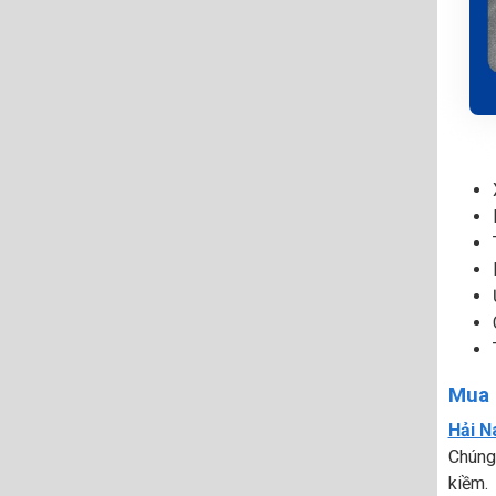
Mua 
Hải 
Chúng
kiềm.