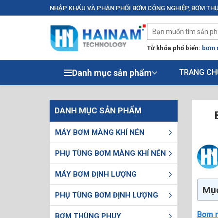
NHẬP KHẨU VÀ PHÂN PHỐI BƠM CÔNG NGHIỆP, BƠM THỰ
Từ khóa phổ biến:
bơm 
Danh mục sản phẩm
TRANG CH
DANH MỤC SẢN PHẨM
MÁY BƠM MÀNG KHÍ NÉN
PHỤ TÙNG BƠM MÀNG KHÍ NÉN
MÁY BƠM ĐỊNH LƯỢNG
Mục
PHỤ TÙNG BƠM ĐỊNH LƯỢNG
Bơm 
BƠM THÙNG PHUY