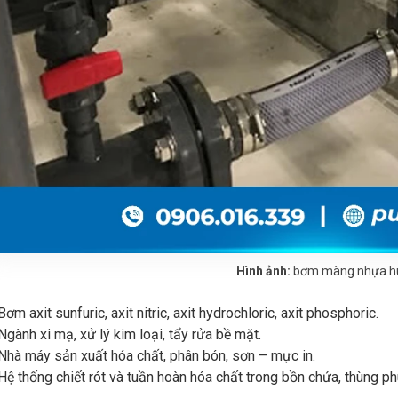
Hình ảnh:
bơm màng nhựa h
Bơm axit sunfuric, axit nitric, axit hydrochloric, axit phosphoric.
Ngành xi mạ, xử lý kim loại, tẩy rửa bề mặt.
Nhà máy sản xuất hóa chất, phân bón, sơn – mực in.
Hệ thống chiết rót và tuần hoàn hóa chất trong bồn chứa, thùng ph