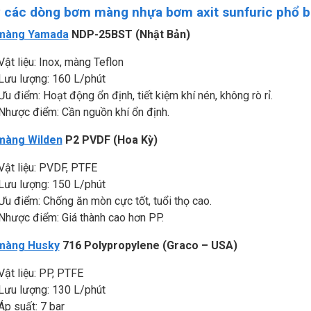
ý các dòng bơm màng nhựa bơm axit sunfuric phổ b
màng Yamada
NDP-25BST (Nhật Bản)
Vật liệu: Inox, màng Teflon
Lưu lượng: 160 L/phút
Ưu điểm: Hoạt động ổn định, tiết kiệm khí nén, không rò rỉ.
Nhược điểm: Cần nguồn khí ổn định.
màng Wilden
P2 PVDF (Hoa Kỳ)
Vật liệu: PVDF, PTFE
Lưu lượng: 150 L/phút
Ưu điểm: Chống ăn mòn cực tốt, tuổi thọ cao.
Nhược điểm: Giá thành cao hơn PP.
màng Husky
716 Polypropylene (Graco – USA)
Vật liệu: PP, PTFE
Lưu lượng: 130 L/phút
Áp suất: 7 bar