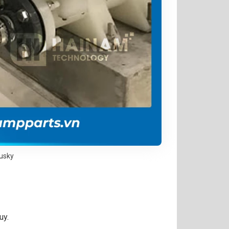
usky
uy.