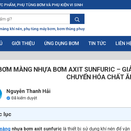
C PHẨM, PHỤ TÙNG BƠM VÀ PHỤ KIỆN VI SINH
màng khí nén
phụ tùng máy bơm
bơm thùng phuy
Ủ
GIỚI THIỆU
ỨNG DỤNG BƠM
TIN TỨC
LIÊN H
BƠM MÀNG NHỰA BƠM AXIT SUNFURIC – GI
CHUYỂN HÓA CHẤT 
Nguyễn Thanh Hải
Đã kiểm duyệt
 lục
màng
nhựa bơm axit sunfuric
là thiết bị sử dụng khí nén để vận