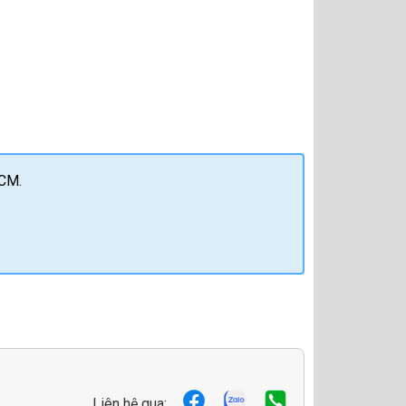
HCM.
Liên hệ qua: