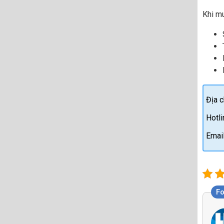
Khi m
Địa c
Hotl
Emai
F