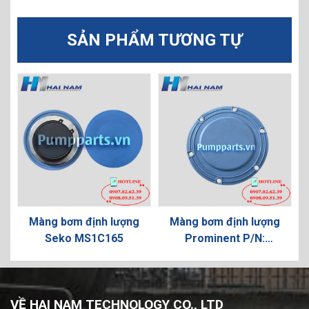
SẢN PHẨM TƯƠNG TỰ
Màng bơm định lượng
Màng bơm định lượng
Seko MS1C165
Prominent P/N:
VAMD07063
VỀ HAI NAM TECHNOLOGY CO., LTD