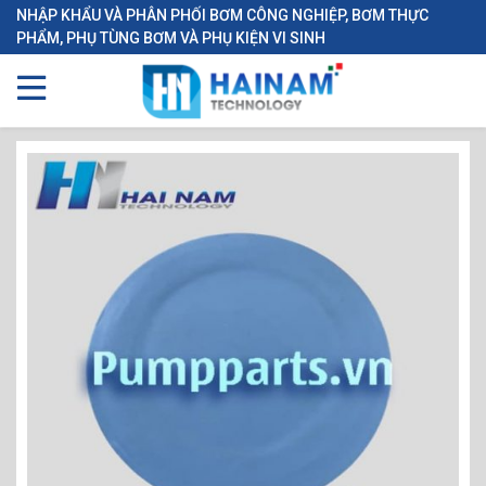
NHẬP KHẨU VÀ PHÂN PHỐI BƠM CÔNG NGHIỆP, BƠM THỰC
PHẨM, PHỤ TÙNG BƠM VÀ PHỤ KIỆN VI SINH